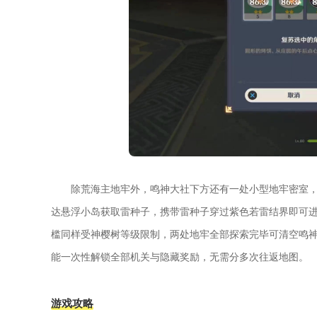
除荒海主地牢外，鸣神大社下方还有一处小型地牢密室
达悬浮小岛获取雷种子，携带雷种子穿过紫色若雷结界即可
槛同样受神樱树等级限制，两处地牢全部探索完毕可清空鸣
能一次性解锁全部机关与隐藏奖励，无需分多次往返地图。
游戏攻略