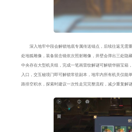
深入地牢中段会解锁地底专属传送锚点，后续往返无需
处地狐雕像，装备留念镜依次照射雕像，井壁会弹出三处隐
中央存在大型机关组，完成一笔画雷纹解谜可解锁华丽宝箱
入口，交互秘境门即可解锁常驻副本，地牢内所有机关仅能
路排空积水，探索时建议一次性走完完整流程，减少重复解