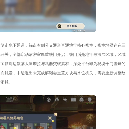
重复走水下通道，锚点右侧分支通道直通地牢核心密室，密室墙壁存在三
藏开关，全部启动后密室厚重铁门开启，铁门后是地牢最深层区域，区域
，宝箱周边散落大量摩拉与武器突破素材，深处平台即为秘境千门虚舟的
单次触发，中途退出未完成解谜会重置方块与水位机关，需要重新调整纹
谜消耗。