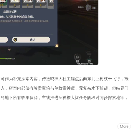
，可作为补充探索内容，传送鸣神大社主锚点后向东北巨树枝干飞行，抵
进入，密室内部仅有珍贵宝箱与单枚雷神瞳，无复杂水下解谜，但结界门
神岛地下所有收集资源，主线推进至神樱大祓任务阶段时同步探索地牢，
More