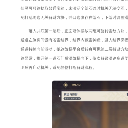
仙灵可顺路拾取普通宝箱，未激活全部石碑时机关无法交互
免打乱周边无关解谜方块，井口边缘存在落石，下落时调整
落入井底第一层后，正面墙体摆放两组可旋转雷纹方块
通道左侧房间设有若雷结界，结界内藏雷神瞳，进入结界需
通道持续向前游动，抵达阶梯平台后转身可见第二层解谜方
路显露，推开第一道石门后沿阶梯向下，依次解锁沿途多道
卫后再启动机关，避免怪物打断解谜流程。