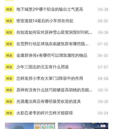
地下城堡2中哪个职业的输出士气更高
05-28
精选
密室逃脱14最后的小车停在何处
06-20
精选
你知道如何应对原神雪山星萤洞窟封印机关吗
06-29
精选
在荒野行动足球场东南建筑群有哪些隐藏技巧
07-30
精选
金庸群侠传x有哪些可以增加属性的物品
06-30
精选
少年三国志的元宝有什么用途
07-07
精选
怎样发挥小李在大掌门2阵容中的作用
08-06
精选
原神有没有什么技巧能够提高胡桃的充能效率
05-10
精选
光遇魔法商店有哪些最受欢迎的道具
06-25
精选
火影忍者李的碎片怎样才能获得
05-24
精选