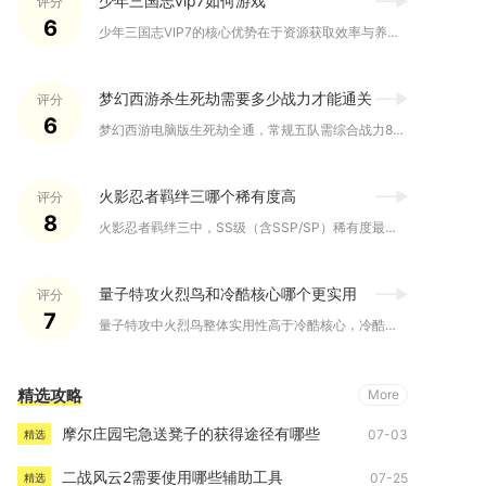
少年三国志vip7如何游戏
评分
6
少年三国志VIP7的核心优势在于资源获取效率与养成上限的双重...
梦幻西游杀生死劫需要多少战力才能通关
评分
6
梦幻西游电脑版生死劫全通，常规五队需综合战力8000万左右；...
火影忍者羁绊三哪个稀有度高
评分
8
火影忍者羁绊三中，SS级（含SSP/SP）稀有度最高，其次为...
量子特攻火烈鸟和冷酷核心哪个更实用
评分
7
量子特攻中火烈鸟整体实用性高于冷酷核心，冷酷核心仅在极限单挑...
精选攻略
More
摩尔庄园宅急送凳子的获得途径有哪些
07-03
精选
二战风云2需要使用哪些辅助工具
07-25
精选