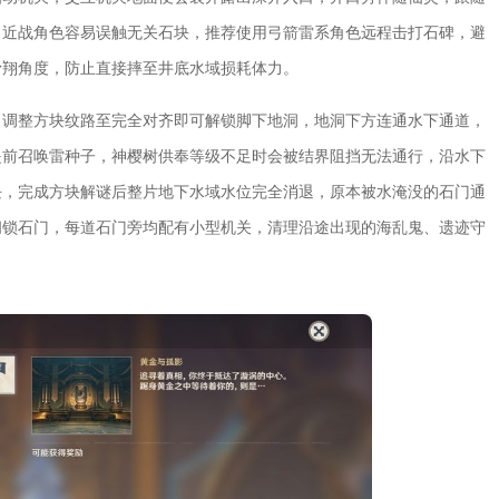
，近战角色容易误触无关石块，推荐使用弓箭雷系角色远程击打石碑，避
滑翔角度，防止直接摔至井底水域损耗体力。
，调整方块纹路至完全对齐即可解锁脚下地洞，地洞下方连通水下通道，
提前召唤雷种子，神樱树供奉等级不足时会被结界阻挡无法通行，沿水下
块，完成方块解谜后整片地下水域水位完全消退，原本被水淹没的石门通
闭锁石门，每道石门旁均配有小型机关，清理沿途出现的海乱鬼、遗迹守