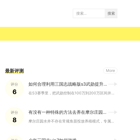
搜索
最新评测
More
如何合理利用三国志战略版s3武勋提升经验
评分
6
在S3赛季里，把武勋控制在100万到200万区间并配合分段对...
有没有一种特殊的方法去养在摩尔庄园的井里
评分
8
摩尔庄园水井不存在常规鱼苗投放养殖模式，专属特殊培育方式依靠...