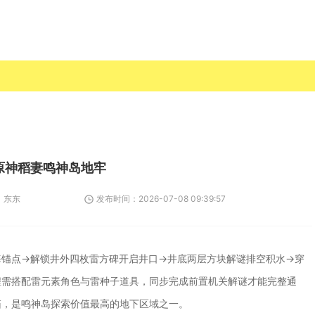
原神稻妻鸣神岛地牢
：
东东
发布时间：
2026-07-08 09:39:57
海锚点→解锁井外四枚雷方碑开启井口→井底两层方块解谜排空积水→穿
程需搭配雷元素角色与雷种子道具，同步完成前置机关解谜才能完整通
箱，是鸣神岛探索价值最高的地下区域之一。