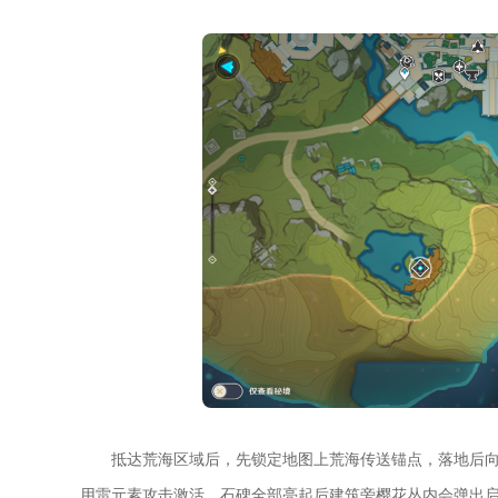
抵达荒海区域后，先锁定地图上荒海传送锚点，落地后
用雷元素攻击激活，石碑全部亮起后建筑旁樱花丛内会弹出