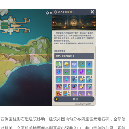
向西侧圆柱形石造建筑移动，建筑外围均匀分布四座雷元素石碑，全部使
启动机关，交互机关地面便会裂开露出深井入口，井口旁伴随仙灵，跟随