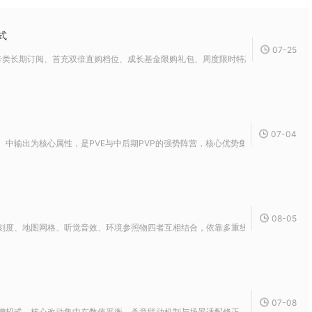
式
07-25
类长期订阅、首充双倍直购档位、成长基金限购礼包、周度限时特惠礼包四大类，按照性
07-04
中输出为核心属性，是PVE与中后期PVP的强势阵营，核心优势集中在冰冻/减怒控场、
08-05
刻度、地图网格、听觉音效、环境参照物四者互相结合，依靠多重线索交叉锁定位置，单
07-08
增招式，核心改动集中在数值平衡、杀意联动机制与场景适配修正，旧有公共技能的实战