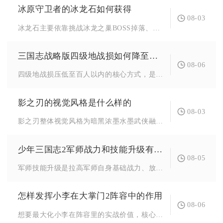
冰原守卫者的冰龙石如何获得
08-03
冰龙石主要依靠挑战冰龙之巢BOSS掉落、限时副本宝箱产出，其...
三国志战略版四级地战损如何降至最低
08-06
四级地战损压低至百人以内的核心方式，是结合精准地块筛选、前置...
影之刃的视觉风格是什么样的
08-03
影之刃整体视觉风格为暗黑浓墨水墨武侠融合功夫朋克，以冷调国画...
少年三国志2军师战力和技能升级有何联系
08-05
军师技能升级是拉高军师自身基础战力、放大全队综合战力的核心途...
怎样发挥小李在大掌门2阵容中的作用
08-06
想要最大化小李在阵容里的实战价值，核心思路是以小李为唯一极限...