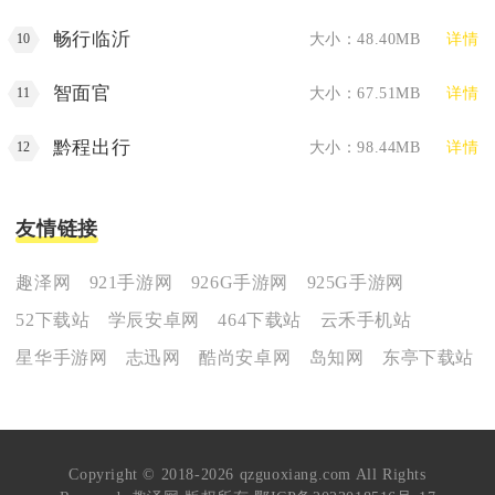
畅行临沂
大小：48.40MB
详情
10
智面官
大小：67.51MB
详情
11
黔程出行
大小：98.44MB
详情
12
友情链接
趣泽网
921手游网
926G手游网
925G手游网
52下载站
学辰安卓网
464下载站
云禾手机站
星华手游网
志迅网
酷尚安卓网
岛知网
东亭下载站
Copyright © 2018-2026 qzguoxiang.com All Rights