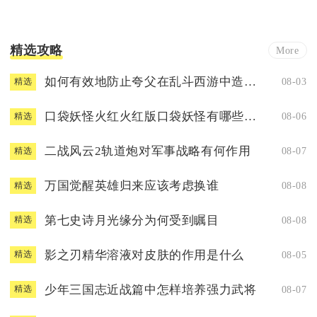
精选攻略
More
如何有效地防止夸父在乱斗西游中造成威胁
08-03
精选
口袋妖怪火红火红版口袋妖怪有哪些超强神兽
08-06
精选
二战风云2轨道炮对军事战略有何作用
08-07
精选
万国觉醒英雄归来应该考虑换谁
08-08
精选
第七史诗月光缘分为何受到瞩目
08-08
精选
影之刃精华溶液对皮肤的作用是什么
08-05
精选
少年三国志近战篇中怎样培养强力武将
08-07
精选