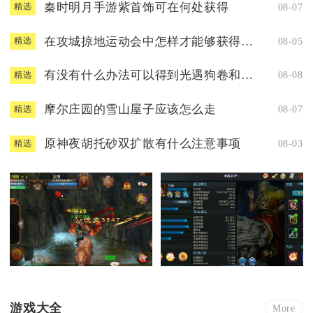
秦时明月手游紫首饰可在何处获得
08-07
精选
在攻城掠地运动会中怎样才能够获得紫宝
08-05
精选
有没有什么办法可以得到光遇狗卷和口罩
08-08
精选
摩尔庄园的雪山屋子应该怎么走
08-07
精选
原神夜胡托砂双扩散有什么注意事项
08-03
精选
游戏大全
More