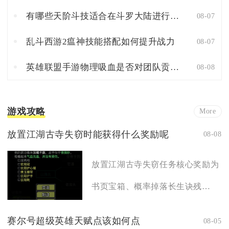
有哪些天阶斗技适合在斗罗大陆进行战斗
08-07
乱斗西游2瘟神技能搭配如何提升战力
08-07
英雄联盟手游物理吸血是否对团队贡献有帮助
08-08
游戏攻略
More
放置江湖古寺失窃时能获得什么奖励呢
08-08
放置江湖古寺失窃任务核心奖励为
书页宝箱、概率掉落长生诀残
篇、...
赛尔号超级英雄天赋点该如何点
08-05