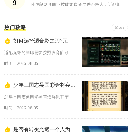
9
卧虎藏龙各职业技能难度分层差距极大，近战坦系上手门槛最低，远...
热门攻略
More
如何选择适合影之刃3无锋的刻印
适配无锋的刻印需要按照发育阶段、游玩场景区分，开荒过渡选用巨...
时间：2026-08-05
少年三国志吴国彩金将会选择哪一个
少年三国志吴国彩金首选锦帆甘宁，不论平民微氪还是重氪玩家，这...
时间：2026-08-05
是否有转变光遇一个人为树洞人物的方法