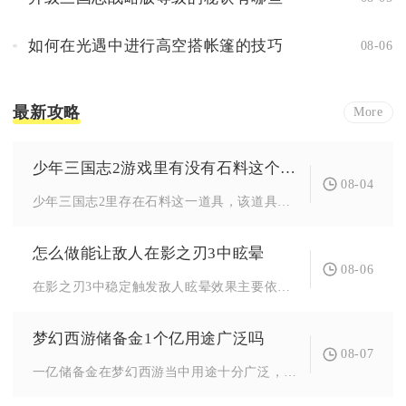
如何在光遇中进行高空搭帐篷的技巧
08-06
最新攻略
More
少年三国志2游戏里有没有石料这个道具
08-04
少年三国志2里存在石料这一道具，该道具不属于武将养成、装备精...
怎么做能让敌人在影之刃3中眩晕
08-06
在影之刃3中稳定触发敌人眩晕效果主要依靠职业自带技能、专属控...
梦幻西游储备金1个亿用途广泛吗
08-07
一亿储备金在梦幻西游当中用途十分广泛，几乎可以覆盖角色底子养...