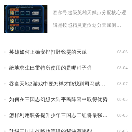
赛尔号超级英雄天赋点分配核心逻
辑是按照精灵定位划分天赋侧
重，...
英雄如何正确安排打野锐雯的天赋
08-06
绝地求生巴雷特所使用的是哪种子弹
08-04
吞食天地2游戏中要怎样才能找到司马懿的船
08-07
如何在三国志幻想大陆平民阵容中取得优势
08-03
怎样利用装备提升少年三国志二红将最强阵容
08-03
升级三国志战略版等级的秘诀有哪些
08-05