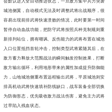
会默认进入全自动推进状态，一旦敌方集中兵力突袭
城池侧翼，自动模式无法及时调整武将出战顺序，很
容易出现前排武将快速溃败的情况，此时要第一时间
暂停自动血战功能，把防守武将按照兵种克制规则重
新排列站位，拥有嘲讽、反伤能力的武将布置在城池
入口位置抵挡首轮冲击，控制类型武将紧随其后，在
敌方蓄力释放大范围战法的瞬间触发控制效果，打断
敌方输出循环，利用地形带来的属性加成提升防御能
力，山地城池侧重布置远程输出武将，平原城池则安
排高机动武将快速填补防线缺口，战车装备全部切换
为防御形态，优先吸收敌方战法伤害，避免主力武将
过早陷入残血状态。