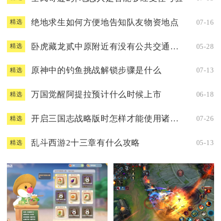
绝地求生如何方便地告知队友物资地点
07-16
精选
卧虎藏龙贰中原附近有没有公共交通站点
05-28
精选
原神中的钓鱼挑战解锁步骤是什么
07-13
精选
万国觉醒阿提拉预计什么时候上市
06-18
精选
开启三国志战略版时怎样才能使用诸葛亮
07-26
精选
乱斗西游2十三章有什么攻略
05-13
精选