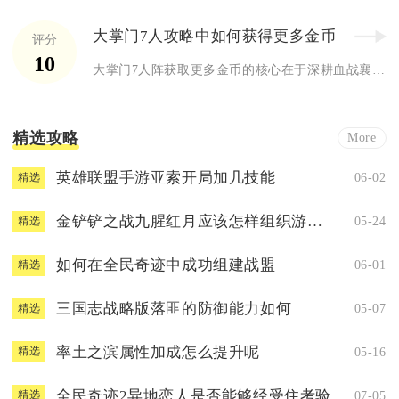
大掌门7人攻略中如何获得更多金币
评分
10
大掌门7人阵获取更多金币的核心在于深耕血战襄阳、日常任务、江...
精选攻略
More
英雄联盟手游亚索开局加几技能
06-02
精选
金铲铲之战九腥红月应该怎样组织游戏团队
05-24
精选
如何在全民奇迹中成功组建战盟
06-01
精选
三国志战略版落匪的防御能力如何
05-07
精选
率土之滨属性加成怎么提升呢
05-16
精选
全民奇迹2异地恋人是否能够经受住考验
07-05
精选