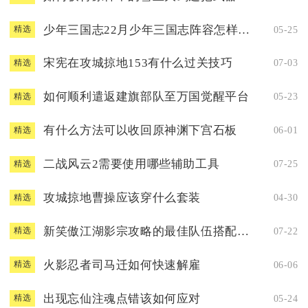
少年三国志22月少年三国志阵容怎样搭配
05-25
精选
宋宪在攻城掠地153有什么过关技巧
07-03
精选
如何顺利遣返建旗部队至万国觉醒平台
05-23
精选
有什么方法可以收回原神渊下宫石板
06-01
精选
二战风云2需要使用哪些辅助工具
07-25
精选
攻城掠地曹操应该穿什么套装
04-30
精选
新笑傲江湖影宗攻略的最佳队伍搭配是什么
07-22
精选
火影忍者司马迁如何快速解雇
06-06
精选
出现忘仙注魂点错该如何应对
05-24
精选