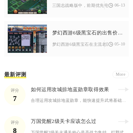
06-13
三国志战略版中，前期优先屯田、中期适度
梦幻西游6级黑宝石的出售价多少
05-10
梦幻西游6级黑宝石在主流老区的出售价约为28
最新评测
More
如何运用攻城掠地蓝勋章取得效果
评分
7
合理运用攻城掠地蓝勋章，能快速提升武将基础战力，在国战、远征...
万国觉醒2级关卡应该怎么过
评分
8
万国觉醒2级关卡通关核心是高战力集结、打野武将带队、兵种克制...