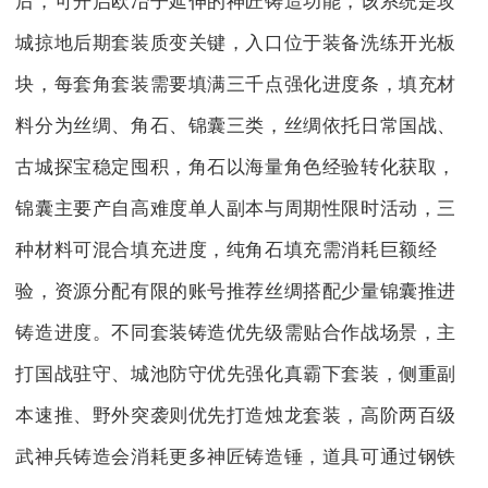
后，可开启欧冶子延伸的神匠铸造功能，该系统是攻
城掠地后期套装质变关键，入口位于装备洗练开光板
块，每套角套装需要填满三千点强化进度条，填充材
料分为丝绸、角石、锦囊三类，丝绸依托日常国战、
古城探宝稳定囤积，角石以海量角色经验转化获取，
锦囊主要产自高难度单人副本与周期性限时活动，三
种材料可混合填充进度，纯角石填充需消耗巨额经
验，资源分配有限的账号推荐丝绸搭配少量锦囊推进
铸造进度。不同套装铸造优先级需贴合作战场景，主
打国战驻守、城池防守优先强化真霸下套装，侧重副
本速推、野外突袭则优先打造烛龙套装，高阶两百级
武神兵铸造会消耗更多神匠铸造锤，道具可通过钢铁