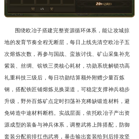
围绕欧冶子搭建完整资源循环体系，能让攻城掠
地的发育节奏全程无断层，每日上线先清空欧冶子五
次熔炼次数，再参与国战、蛮族讨伐、矿山采集补充
紫装、丝绸、镔铁三类核心耗材，功勋系统解锁功高
礼重科技三级后，每日功勋结算额外附赠少量百炼
钢，搭配铁匠铺熔炼兑换渠道，可稳定支撑神兵稳步
升级，野外百炼矿点定时扫荡补充稀缺锻造材料，避
免铸造中途材料断档。实战层面，依托欧冶子产出资
源成型的装备与神兵体系，调整武将上阵搭配，防御
套装分配前排扛伤武将，暴击输出套装给到后排攻坚