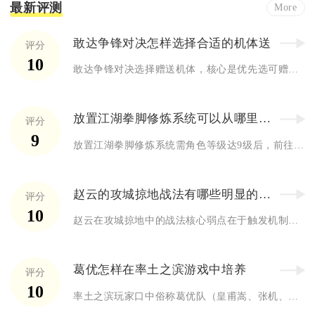
最新评测
More
敢达争锋对决怎样选择合适的机体送
评分
10
敢达争锋对决选择赠送机体，核心是优先选可赠送、强度高、适配好...
放置江湖拳脚修炼系统可以从哪里获取
评分
9
放置江湖拳脚修炼系统需角色等级达9级后，前往苍夔谷找青衣老者...
赵云的攻城掠地战法有哪些明显的弱点
评分
10
赵云在攻城掠地中的战法核心弱点在于触发机制被动、伤害存在保底...
葛优怎样在率土之滨游戏中培养
评分
10
率土之滨玩家口中俗称葛优队（皇甫嵩、张机、陆抗组合，又称爷爷...