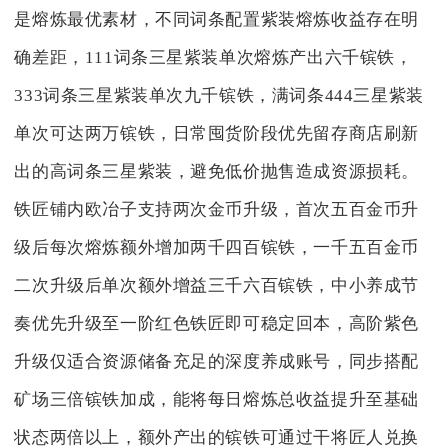
是熔炼最优素材，不同词条配置紫装熔炼收益存在明
确差距，111词条三星紫装单次熔炼产出六千镔铁，
333词条三星紫装单次九千镔铁，满词条444三星紫装
单次可达两万镔铁，日常囤货阶段优先留存商店刷新
出的高词条三星紫装，避免低价抛售造成资源损耗。
铁匠铺内欧冶子支持两次金币升级，首次五百金币升
级后每次熔炼额外增加两千四百镔铁，一千五百金币
二次升级后单次额外增益三千六百镔铁，中小养成节
奏优先升级至一阶红色铁匠即可稳定回本，高阶紫色
升级仅适合资源储备充足的深度养成账号，同步搭配
矿场三倍镔铁加成，能将每日熔炼总收益提升至基础
状态两倍以上，额外产出的镔铁可通过干将匠人兑换