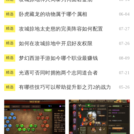
卧虎藏龙的动物属于哪个属相
06-04
精选
攻城掠地太史慈的完美阵容如何配置
07-27
精选
如何在攻城掠地中开启好友权限
07-26
精选
梦幻西游手游如今哪个职业最赚钱
08-09
精选
光遇可否同时拥抱两个志同道合者
07-21
精选
有哪些技巧可以帮助提升影之刃2的战力
05-26
精选