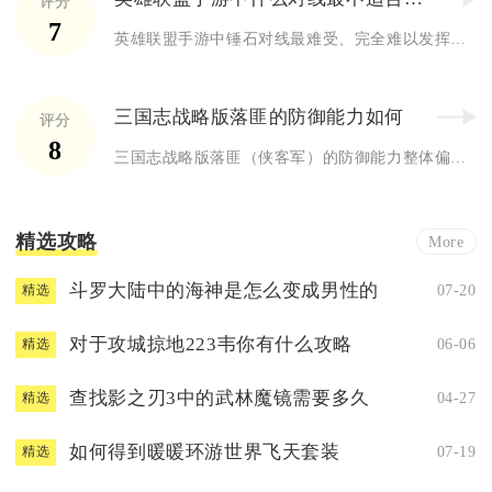
评分
7
英雄联盟手游中锤石对线最难受、完全难以发挥作用的对局，是以莫...
三国志战略版落匪的防御能力如何
评分
8
三国志战略版落匪（侠客军）的防御能力整体偏弱，缺乏正规军的城...
精选攻略
More
斗罗大陆中的海神是怎么变成男性的
07-20
精选
对于攻城掠地223韦你有什么攻略
06-06
精选
查找影之刃3中的武林魔镜需要多久
04-27
精选
如何得到暖暖环游世界飞天套装
07-19
精选