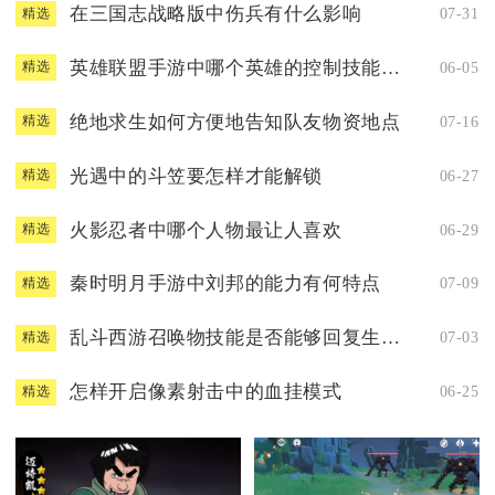
在三国志战略版中伤兵有什么影响
07-31
精选
英雄联盟手游中哪个英雄的控制技能最厉害
06-05
精选
绝地求生如何方便地告知队友物资地点
07-16
精选
光遇中的斗笠要怎样才能解锁
06-27
精选
火影忍者中哪个人物最让人喜欢
06-29
精选
秦时明月手游中刘邦的能力有何特点
07-09
精选
乱斗西游召唤物技能是否能够回复生命值
07-03
精选
怎样开启像素射击中的血挂模式
06-25
精选