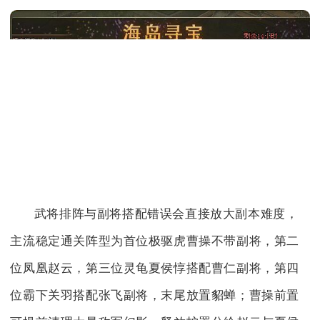
武将排阵与副将搭配错误会直接放大副本难度，
主流稳定通关阵型为首位极驱虎曹操不带副将，第二
位凤凰赵云，第三位灵龟夏侯惇搭配曹仁副将，第四
位霸下关羽搭配张飞副将，末尾放置貂蝉；曹操前置