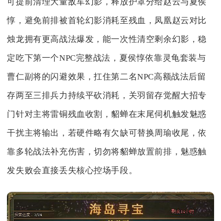
可提前清理大量敌军幻影，释放护罩分给赵云与夏侯
惇，避免前排被首轮幻影消耗至残血，凤凰赵云对比
烛龙拥有更高战法爆发，能一次性清空剩余幻影，稳
定吃下第一个NPC完整战法，夏侯惇依靠灵龟套装与
曹仁副将的闪避效果，扛住第二名NPC高额战法后留
存两至三排兵力持续平砍消耗，关羽留存觉醒大招专
门针对主将雷铜残血收割，貂蝉在末尾伺机触发魅惑
干扰主将输出，若硬件略有欠缺可替换周瑜收尾，依
靠多轮战法补充伤害，切勿将貂蝉放置前排，魅惑触
发失败会直接丢失核心控场手段。