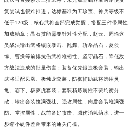
战法可直接秒杀三排武将，未完成基础养成时即便反
复尝试也很难推进，达标基准为五珍宝、神兵等级不
低于120级，核心武将全部完成觉醒，搭配三件带属性
加成勋章；晶石技能需要针对性分配，赵云、周瑜这
类战法输出武将镶嵌暴击、乱舞、斩杀晶石，夏侯
惇、曹操等前排抗伤武将堆韧性、坚守晶石，降低敌
方战法造成的批量伤害；装备优先锻造极套装，输出
武将适配凤凰、极烛龙套装，防御辅助武将选用灵
龟、霸下、极驱虎套装，套装精炼属性不要均衡分
散，输出套装拉满强壮、强攻属性，肉盾套装堆满强
防、掌控属性，战前备好攻击、减伤消耗药水，进一
步缩小硬件差距带来的通关门槛。