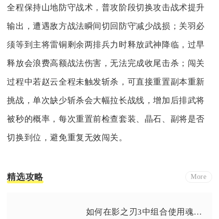
全程保持山地防守战术，普攻阶段切换攻击战术提升
输出，遭遇敌方战法瞬间切回防守减少战损；关羽必
须等到主将雷铜剩余两排兵力时释放武神降临，过早
释放会浪费高额战法伤害，无法完成收尾击杀；闯关
过程中若赵云全程未触发斩杀，可直接重置副本重新
挑战，单次缺少斩杀会大幅拉长战线，增加后排武将
被秒的概率，每次重置前检查套装、晶石、副将是否
切换到位，避免重复无效闯关。
精选攻略
More
如何在影之刃3中组合使用魂技能