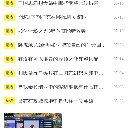
三国志幻想大陆中哪些武将比较厉害
05-19
精选
崩坏3下期扩充在哪找相关资料
07-13
精选
如何让影之刃3释放技能特效奔
07-19
精选
卧虎藏龙2药师如何增加自己的生命回复速度
07-26
精选
有没有可以推荐的云顶之弈阵容搭配
07-14
精选
和氏璧五星碎片在三国志幻想大陆中需几多
07-04
精选
寻找泰拉瑞亚中的蝙蝠雕像有什么技巧吗
08-03
精选
吕布在攻城掠地中是怎样一位英雄
05-23
精选