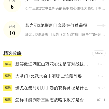
评分
6
少年三国志2中金斧头的获取核心途径为横扫千军活动抽奖，同时可...
影之刃3绝影唐门套装在何处获得
评分
10
影之刃3绝影唐门套装（含普通“唐门故事”与宗师“唐门禁忌”）...
精选攻略
More
新笑傲江湖恒山万花心法是否对战技巧有要求
06-30
精选
大掌门2比武大会中有哪些隐藏阵容
06-26
精选
蚩尤在秦时明月手游的获得路径是什么
07-28
精选
怎样才能判断三国志战略版攻打是否具备优势
07-11
精选