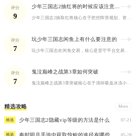
少年三国志2抽红将的时候应该注意哪些方面
评分
9
少年三国志2抽取红将核心在于把控阵营规划、资源储备、保底机制...
玩少年三国志闲鱼上有什么要注意的
评分
7
玩少年三国志在闲鱼交易，核心是坚守平台交易、严控账号核验、杜...
鬼泣巅峰之战第3章如何突破
评分
7
鬼泣巅峰之战第3章突破核心在于清掉吸血冰冻小怪、利用远程与空...
精选攻略
More
少年三国志2隐藏vip等级的方法是什么
07-21
精选
秦时明月手游中获取惊鲵的途径有哪些
05-28
精选