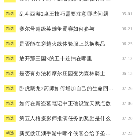
乱斗西游2蛊王技巧需要注意哪些问题
05-01
精选
赛尔号超级英雄争霸赛如何参与
06-21
精选
是否能在穿越火线体验服上兑换奖品
06-25
精选
放开那三国3的五十连抽在哪里
07-12
精选
是否有办法将摩尔庄园变为森林骑士
06-13
精选
卧虎藏龙2药师如何增加自己的生命回复速度
07-26
精选
如何在新盗墓笔记中正确设置天赋点数
07-06
精选
第五人格摄影师推演任务的奖励是什么
07-20
精选
新笑傲江湖手游中哪个侠客会给予圣火令
07-23
精选