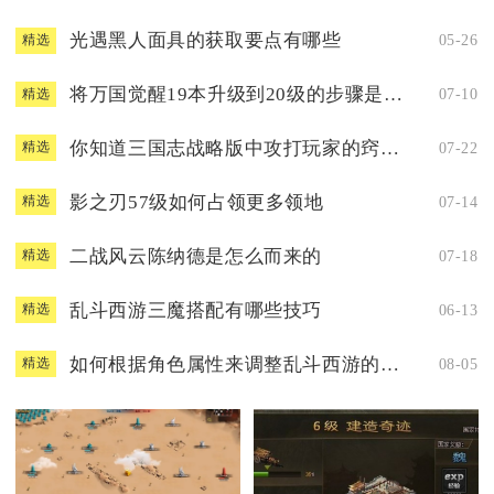
光遇黑人面具的获取要点有哪些
05-26
精选
将万国觉醒19本升级到20级的步骤是什么
07-10
精选
你知道三国志战略版中攻打玩家的窍门吗
07-22
精选
影之刃57级如何占领更多领地
07-14
精选
二战风云陈纳德是怎么而来的
07-18
精选
乱斗西游三魔搭配有哪些技巧
06-13
精选
如何根据角色属性来调整乱斗西游的技能
08-05
精选