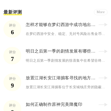
最新评测
More
怎样才能够在梦幻西游中成功地出售金币
评分
6
在梦幻西游中安全、稳定、无封号风险出售金币的核心方式是依托官...
明日之后第一季的剧情发展有哪些惊喜
评分
7
明日之后第一季剧情发展的惊喜集中在希望谷终极反转、势力矛盾揭...
放置江湖长安江湖掮客寻找的地方是哪里
评分
9
放置江湖长安江湖掮客位于长安城钱庄旁的隐蔽胡同内，需满足前置...
如何正确制作原神完美降魔印
评分