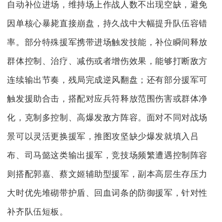
自动补位进场，维持场上作战人数不出现空缺，避免
因单核心暴毙直接崩盘，持久战中大幅提升队伍容错
率。部分特殊援军携带进场触发技能，补位瞬间释放
群体控制、治疗、减伤或者增伤效果，能够打断敌方
连续输出节奏，残局完成逆风翻盘；还有部分援军可
触发援助合击，搭配对应兵符释放范围伤害或群体净
化，克制多控制、高爆发敌方阵容。面对不同对战场
景可以灵活更换援军，推图攻坚缺少爆发就填入吕
布、司马懿这类输出援军，竞技场频繁遭遇控制阵容
则搭配郭嘉、蔡文姬辅助型援军，副本高层生存压力
大时优先堆砌带护盾、回血词条的防御援军，针对性
补齐队伍短板。