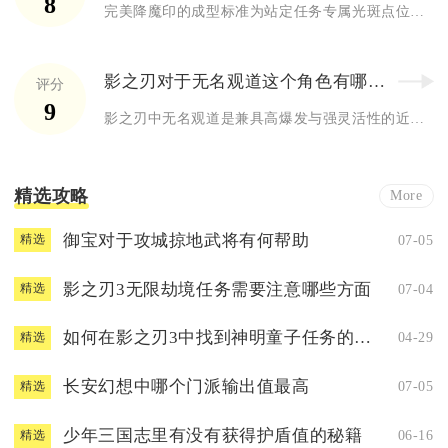
8
完美降魔印的成型标准为站定任务专属光斑点位，通过镜头微调将三...
影之刃对于无名观道这个角色有哪些评价
评分
9
影之刃中无名观道是兼具高爆发与强灵活性的近战输出角色，整体强...
精选攻略
More
御宝对于攻城掠地武将有何帮助
07-05
精选
影之刃3无限劫境任务需要注意哪些方面
07-04
精选
如何在影之刃3中找到神明童子任务的位置
04-29
精选
长安幻想中哪个门派输出值最高
07-05
精选
少年三国志里有没有获得护盾值的秘籍
06-16
精选