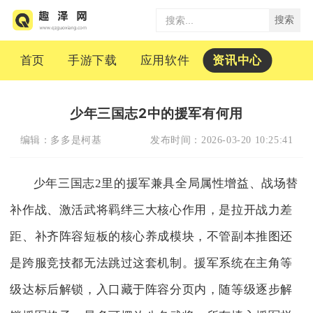
搜索
首页
手游下载
应用软件
资讯中心
少年三国志2中的援军有何用
编辑：
多多是柯基
发布时间：
2026-03-20 10:25:41
少年三国志2里的援军兼具全局属性增益、战场替
补作战、激活武将羁绊三大核心作用，是拉开战力差
距、补齐阵容短板的核心养成模块，不管副本推图还
是跨服竞技都无法跳过这套机制。援军系统在主角等
级达标后解锁，入口藏于阵容分页内，随等级逐步解