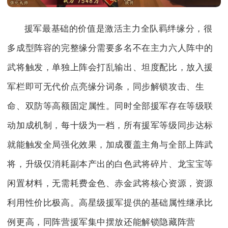
援军最基础的价值是激活主力全队羁绊缘分，很
多成型阵容的完整缘分需要多名不在主力六人阵中的
武将触发，单独上阵会打乱输出、坦度配比，放入援
军栏即可无代价点亮缘分词条，同步解锁攻击、生
命、双防等高额固定属性。同时全部援军存在等级联
动加成机制，每十级为一档，所有援军等级同步达标
就能触发全局强化效果，加成覆盖主角与全部上阵武
将，升级仅消耗副本产出的白色武将碎片、龙宝宝等
闲置材料，无需耗费金色、赤金武将核心资源，资源
利用性价比极高。高星级援军提供的基础属性继承比
例更高，同阵营援军集中摆放还能解锁隐藏阵营