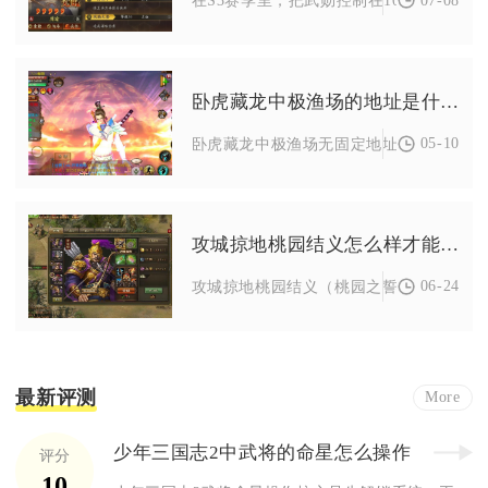
在S3赛季里，把武勋控制在100万到200万
卧虎藏龙中极渔场的地址是什么
05-10
卧虎藏龙中极渔场无固定地址，以随机刷新
攻城掠地桃园结义怎么样才能开始
06-24
攻城掠地桃园结义（桃园之誓）需满足三大
最新评测
More
少年三国志2中武将的命星怎么操作
评分
10