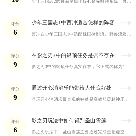
少年三国志2武将命星操作核心是先解锁系统、再通过占星获取命星...
少年三国志1中曹冲适合怎样的阵容
评分
6
曹冲在少年三国志1中适配魏国控制流、野兽流及混搭辅助阵容，核...
在影之刃3中的银顶任务是否不存在
评分
9
影之刃3中的银顶任务真实存在，它正式名称为“银顶之巅”，是游...
通过开心消消乐能带给人什么好处
评分
9
游玩开心消消乐最直观的好处是高效舒缓精神压力、快速调节负面情...
影之刃玩法中如何得到圣山雪莲
评分
6
影之刃玩法中，圣山雪莲主要通过完成重塑虚空系列主线任务、探索...