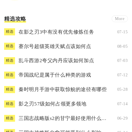
精选攻略
More
在影之刃3中有没有优先修炼任务
07-15
精选
赛尔号超级英雄天赋点该如何点
08-05
精选
乱斗西游2夸父内丹应该如何加点
07-03
精选
帝国战纪是属于什么种类的游戏
07-12
精选
秦时明月手游中获取惊鲵的途径有哪些
05-28
精选
影之刃57级如何占领更多领地
07-14
精选
三国志战略版s2的甘宁最好使用什么兵书
06-29
精选