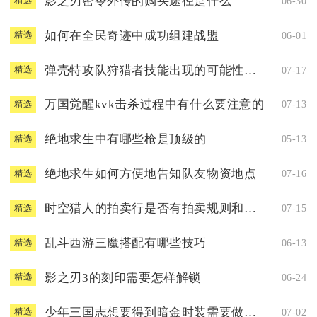
影之刃密令外传的购买途径是什么
06-30
精选
如何在全民奇迹中成功组建战盟
06-01
精选
弹壳特攻队狩猎者技能出现的可能性有多大
07-17
精选
万国觉醒kvk击杀过程中有什么要注意的
07-13
精选
绝地求生中有哪些枪是顶级的
05-13
精选
绝地求生如何方便地告知队友物资地点
07-16
精选
时空猎人的拍卖行是否有拍卖规则和条款
07-15
精选
乱斗西游三魔搭配有哪些技巧
06-13
精选
影之刃3的刻印需要怎样解锁
06-24
精选
少年三国志想要得到暗金时装需要做些什么
07-02
精选