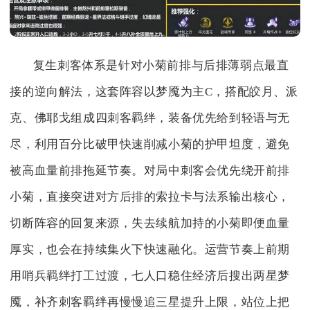
复生刺客体系是针对小菊前排与后排薄弱点最直
接的逆向解法，这套阵容以梦魇为主C，搭配皎月、派
克、佛耶戈组成四刺客羁绊，装备优先给到轻语与无
尽，利用百分比破甲快速削减小菊的护甲坦度，避免
被高血量前排拖延节奏。对局中刺客会优先绕开前排
小菊，直接突进对方后排的索拉卡与法系输出核心，
切断阵容的回复来源，失去续航加持的小菊即便血量
厚实，也会在持续集火下快速融化。运营节奏上前期
用哨兵羁绊打工过渡，七人口稳住经济后搜出两星梦
魇，补齐刺客羁绊再慢慢追三星提升上限，站位上把