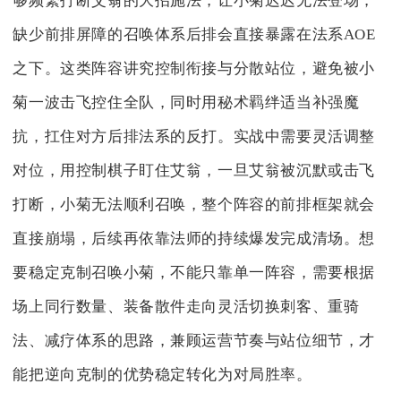
够频繁打断艾翁的大招施法，让小菊迟迟无法登场，
缺少前排屏障的召唤体系后排会直接暴露在法系AOE
之下。这类阵容讲究控制衔接与分散站位，避免被小
菊一波击飞控住全队，同时用秘术羁绊适当补强魔
抗，扛住对方后排法系的反打。实战中需要灵活调整
对位，用控制棋子盯住艾翁，一旦艾翁被沉默或击飞
打断，小菊无法顺利召唤，整个阵容的前排框架就会
直接崩塌，后续再依靠法师的持续爆发完成清场。想
要稳定克制召唤小菊，不能只靠单一阵容，需要根据
场上同行数量、装备散件走向灵活切换刺客、重骑
法、减疗体系的思路，兼顾运营节奏与站位细节，才
能把逆向克制的优势稳定转化为对局胜率。