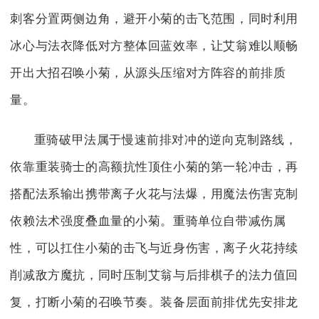
刺客分置两侧边角，避开小菊的击飞范围，同时利用
冰心与法衣降低对方整体回蓝效率，让艾翁难以顺畅
开出大招召唤小菊，从源头压缩对方阵容的前排质
量。
重骑破甲法属于慢速前排对冲的逆向克制路线，
依靠重装骑士的高额抗性顶住小菊的第一轮冲击，再
搭配法系输出携带离子火花与法爆，用魔法伤害克制
依赖法术强度叠血量的小菊。重骑单位自带减伤属
性，可以扛住小菊的击飞与近身伤害，离子火花持续
削减敌方魔抗，同时压制艾翁与后排棋子的法力值回
复，打断小菊的召唤节奏。装备层面前排优先安排龙