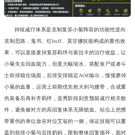
持续减疗体系是克制复苏小菊阵容的功能性逆向
克制思路，鬼书、红buff、莫甘娜技能构成的重伤效
果，可以直接废掉复苏羁绊与索拉卡的治疗收益，让
小菊失去回血能力，坦度大幅缩水。搭配丧尸或者斗
士前排稳住场面，后排安排稳定AOE输出，慢慢磨掉
小菊的血量，运营上前期优先抢大剑与腰带，合成重
伤装备后再补齐羁绊，选秀阶段刻意预留减疗相关散
件，避免被对方的高回复体系无限锁血。站位上把携
带重伤的单位放在对位艾翁的一侧，保证技能可以覆
盖到前排小菊与后排奶妈，限制整体回复循环，面对