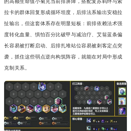
的高额生命值小菊充当前排屏障，搭配复苏羁绊与索
拉卡的群体回复形成循环坦度，后排法系输出安稳拉
扯输出，但这套体系存在明显短板：前排依赖法术强
度转化血量、惧怕百分比破甲与减治疗、艾翁蓝条偏
长容易被打断启动、后排扎堆站位容易被刺客定点突
袭，抓住这些弱点逆向构筑阵容，就能在对局中形成
克制关系。