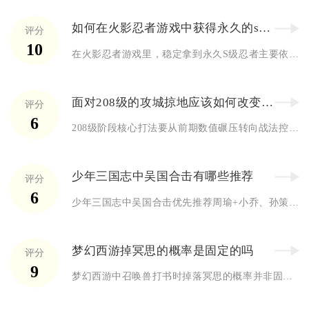
如何在火影忍者游戏中获得永久的s级忍者
评分
10
在火影忍者游戏里，稳定拿到永久S级忍者主要依靠高级招募作为核...
面对208级的攻城掠地应该如何改变策略
评分
6
208级阶段核心打法要从前期数值碾压转向战法控场、战车联动、...
少年三国志中吴国合击有哪些推荐
评分
6
少年三国志中吴国合击优先推荐周瑜+小乔、孙策+大乔、甘宁+韩...
梦幻西游掉冥思的概率是固定的吗
评分
9
梦幻西游中召唤兽打书时掉落冥思的概率并非固定值，核心取决于召...