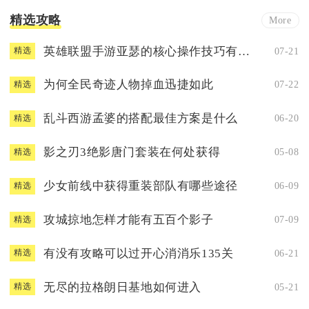
精选攻略
More
英雄联盟手游亚瑟的核心操作技巧有哪些
07-21
精选
为何全民奇迹人物掉血迅捷如此
07-22
精选
乱斗西游孟婆的搭配最佳方案是什么
06-20
精选
影之刃3绝影唐门套装在何处获得
05-08
精选
少女前线中获得重装部队有哪些途径
06-09
精选
攻城掠地怎样才能有五百个影子
07-09
精选
有没有攻略可以过开心消消乐135关
06-21
精选
无尽的拉格朗日基地如何进入
05-21
精选