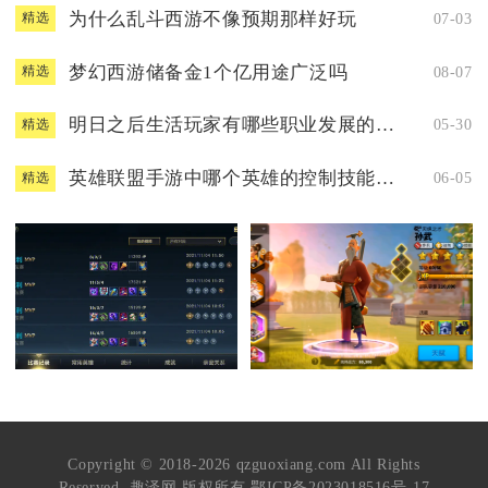
为什么乱斗西游不像预期那样好玩
07-03
精选
梦幻西游储备金1个亿用途广泛吗
08-07
精选
明日之后生活玩家有哪些职业发展的前景好
05-30
精选
英雄联盟手游中哪个英雄的控制技能最厉害
06-05
精选
Copyright © 2018-2026 qzguoxiang.com All Rights
Reserved. 趣泽网 版权所有
鄂ICP备2023018516号-17