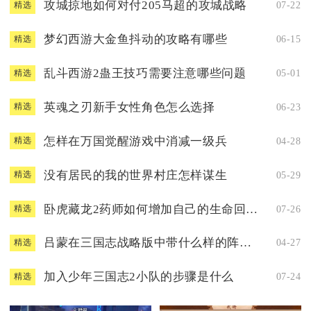
攻城掠地如何对付205马超的攻城战略
07-22
精选
梦幻西游大金鱼抖动的攻略有哪些
06-15
精选
乱斗西游2蛊王技巧需要注意哪些问题
05-01
精选
英魂之刃新手女性角色怎么选择
06-23
精选
怎样在万国觉醒游戏中消减一级兵
04-28
精选
没有居民的我的世界村庄怎样谋生
05-29
精选
卧虎藏龙2药师如何增加自己的生命回复速度
07-26
精选
吕蒙在三国志战略版中带什么样的阵法较好
04-27
精选
加入少年三国志2小队的步骤是什么
07-24
精选