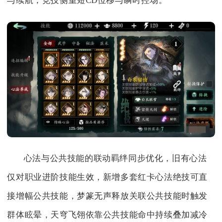
与续航，竞技侧重短CD位移与瞬时控场。
心法与公共技能的联动羁绊同步优化，旧有心法
仅对职业进阶技能生效，新增多套红卡心法绝技可直
接增幅公共技能，梦篆无声释放关联公共技能时触发
群体眩晕，天穹飞翎依靠公共技能命中持续叠加减冷