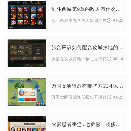
乱斗西游第9章的敌人有什么弱点
04-25
乱斗西游第九章敌人普遍存在法术防御薄弱
张合应该如何配合攻城掠地的战术
06-14
张郃在攻城掠地中核心是依托高格挡、山地
万国觉醒盟战有哪些方式可以降低损失
04-25
万国觉醒盟战降低损失可通过精准侦查预判
火影忍者手游v七祈愿一袋多少片