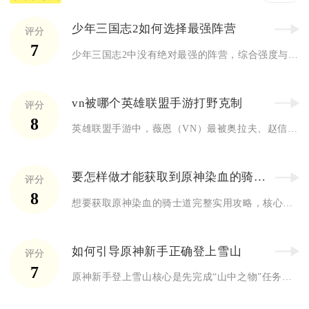
少年三国志2如何选择最强阵营
评分
7
少年三国志2中没有绝对最强的阵营，综合强度与适配性最优的是魏...
vn被哪个英雄联盟手游打野克制
评分
8
英雄联盟手游中，薇恩（VN）最被奥拉夫、赵信、梦魇、卡兹克、...
要怎样做才能获取到原神染血的骑士道
评分
8
想要获取原神染血的骑士道完整实用攻略，核心分为秘境刷取、合成...
如何引导原神新手正确登上雪山
评分
7
原神新手登上雪山核心是先完成“山中之物”任务解封三块冰封碎片...