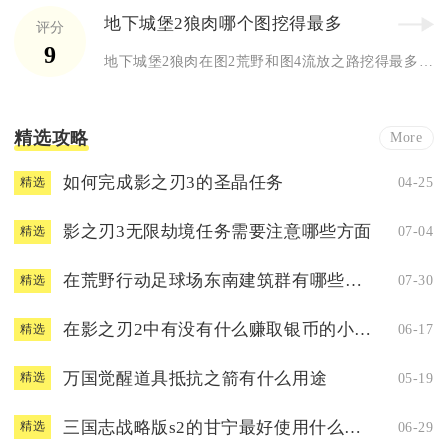
地下城堡2狼肉哪个图挖得最多
评分
9
地下城堡2狼肉在图2荒野和图4流放之路挖得最多，其中图2荒野...
精选攻略
More
如何完成影之刃3的圣晶任务
04-25
精选
影之刃3无限劫境任务需要注意哪些方面
07-04
精选
在荒野行动足球场东南建筑群有哪些隐藏技巧
07-30
精选
在影之刃2中有没有什么赚取银币的小窍门
06-17
精选
万国觉醒道具抵抗之箭有什么用途
05-19
精选
三国志战略版s2的甘宁最好使用什么兵书
06-29
精选