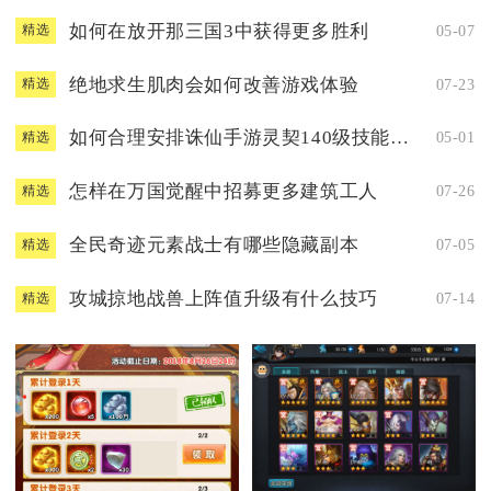
如何在放开那三国3中获得更多胜利
05-07
精选
绝地求生肌肉会如何改善游戏体验
07-23
精选
如何合理安排诛仙手游灵契140级技能加点
05-01
精选
怎样在万国觉醒中招募更多建筑工人
07-26
精选
全民奇迹元素战士有哪些隐藏副本
07-05
精选
攻城掠地战兽上阵值升级有什么技巧
07-14
精选