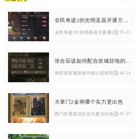
全民奇迹2的光明圣器开通方式有哪些
05-21
全民奇迹2中光明圣器主要通过四转后解锁天
张合应该如何配合攻城掠地的战术
06-14
张郃在攻城掠地中核心是依托高格挡、山地
大掌门2金将哪个实力更出色
07-27
西门吹雪是综合实力最为出色的金将，兼顾