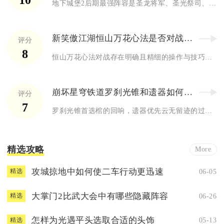
10
地下城堡2后期最强阵容是圣龙将军、圣光祭司、圣骑士、元素法师...
新笑傲江湖恒山万花心法是否对战技巧有要求
评分
8
恒山万花心法对战存在明确且精细的操作与技巧要求，并非简单搭配...
崩坏星穹铁道罗刹光锥和遗器如何选择
评分
7
罗刹光锥首选棺的回响，遗器优先云无留迹的过客四件套或过客二件...
精选攻略
More
攻城掠地中如何使二车行动更迅速
06-05
精选
大掌门2比武大会中有哪些隐藏阵容
06-26
精选
怎样为光遇平头选取合适的头饰
05-13
精选