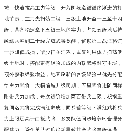
摊，快速拉高主力等级；开荒阶段遵循循序渐进的打
地节奏，主力先扫荡二级、三级土地升至十三至十四
级，具备稳定拿下五级土地的实力，占领五级地后持
续练兵冲到二十级完成武将觉醒，解锁第三战法格进
一步降低战损，减少征兵消耗，重复利用体力扫荡低
级土地时，搭配带有经验加成的内政武将驻守主城，
额外获取经验增益，地图刷新的各级经验书优先分配
给主力武将，大幅缩短升级周期，五星武将进阶同样
附带兵力加成，每次进阶增加两百带兵上限，积攒重
复同名武将完成满红养成，同兵营等级下满红武将兵
力上限远高于白板武将，多支队伍同步培养时合理分
配体力，避免单队过度消耗导致其余武将等级停滞。