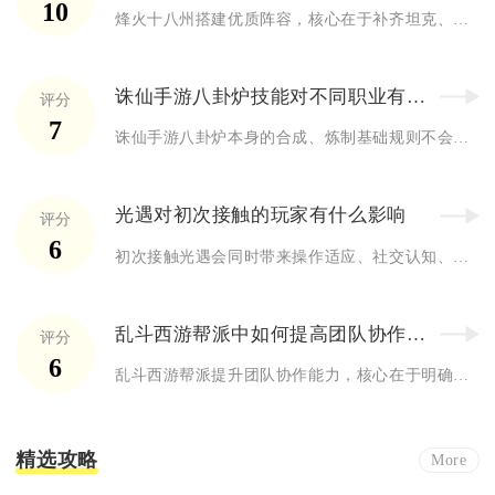
10
烽火十八州搭建优质阵容，核心在于补齐坦克、主输出、功能控制、...
诛仙手游八卦炉技能对不同职业有差异吗
评分
7
诛仙手游八卦炉本身的合成、炼制基础规则不会因职业产生硬性数值...
光遇对初次接触的玩家有什么影响
评分
6
初次接触光遇会同时带来操作适应、社交认知、心态与游玩习惯三层...
乱斗西游帮派中如何提高团队协作能力
评分
6
乱斗西游帮派提升团队协作能力，核心在于明确分工、强化沟通、磨...
精选攻略
More