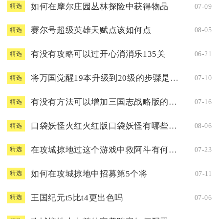
如何在摩尔庄园丛林探险中获得物品
07-09
精选
赛尔号超级英雄天赋点该如何点
08-05
精选
有没有攻略可以过开心消消乐135关
06-21
精选
将万国觉醒19本升级到20级的步骤是什么
07-10
精选
有没有方法可以增加三国志战略版的分城数量
07-16
精选
口袋妖怪火红火红版口袋妖怪有哪些超强神兽
08-06
精选
在攻城掠地过这个游戏中救阿斗有何窍门
07-23
精选
如何在攻城掠地中招募第5个将
07-11
精选
王国纪元t5比t4更出色吗
07-06
精选