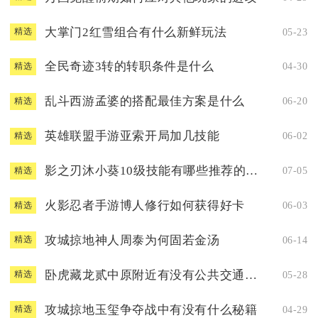
大掌门2红雪组合有什么新鲜玩法
05-23
精选
全民奇迹3转的转职条件是什么
04-30
精选
乱斗西游孟婆的搭配最佳方案是什么
06-20
精选
英雄联盟手游亚索开局加几技能
06-02
精选
影之刃沐小葵10级技能有哪些推荐的配搭
07-05
精选
火影忍者手游博人修行如何获得好卡
06-03
精选
攻城掠地神人周泰为何固若金汤
06-14
精选
卧虎藏龙贰中原附近有没有公共交通站点
05-28
精选
攻城掠地玉玺争夺战中有没有什么秘籍
04-29
精选