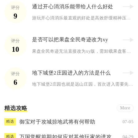
通过开心消消乐能带给人什么好处
评分
9
游玩开心消消乐最直观的好处是高效舒缓精神压力、快速调节负面情...
是否可以把果盘全民奇迹改为xy
评分
10
果盘全民奇迹无法直接改为xy版，需卸载果盘客户端后重新安装x...
地下城堡2庄园进入的方法是什么
评分
6
地下城堡2庄园也就是远山庄园，首次进入需要先在图9王城入口左...
精选攻略
More
御宝对于攻城掠地武将有何帮助
07-05
精选
万国觉醒前期如何应对其他玩家的进攻
04-29
精选