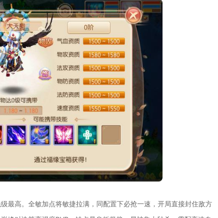
先级最高。全敏加点将敏捷拉满，同配置下必抢一速，开局直接封住敌方