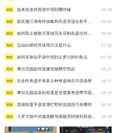
如来在迷你西游中用到哪些缘
06-28
精选
新笑傲江湖奇经攻略和尚是否适合新手玩家
06-02
精选
如何防止被敌方英雄完全压制在盖伦对线上
05-24
精选
忘仙lol易经丹使用方法是什么
07-25
精选
如何在诛仙手游中找到云梦川的钓鱼点
07-23
精选
摩尔庄园如何使建筑物腾空而起
05-27
精选
在全民奇迹中有多少种奇迹神兵可供选择
05-17
精选
摩尔庄园温泉的布置是否需要考虑季节因素
06-14
精选
英雄联盟手游盲僧打野的实战技巧有哪些
06-20
精选
斗罗大陆中武魂觉醒等级能否转移到其他角色
06-28
精选