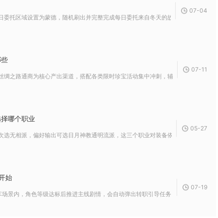
07-04
日委托区域设置为蒙德，随机刷出并完整完成每日委托来自冬天的故事，之后前往蒙德西
哪些
07-11
丝绸之路通商为核心产出渠道，搭配各类限时珍宝活动集中冲刺，辅以古城探宝、公会组
选择哪个职业
05-27
次选无相派，偏好输出可选日月神教通明流派，这三个职业对装备依赖低、组队门槛低，
开始
07-19
场景内，角色等级达标后推进主线剧情，会自动弹出转职引导任务，无需主动寻找NPC