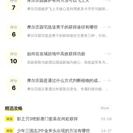
摩尔庄园披萨有何方法可以飞上天
评分
7
摩尔庄园披萨飞上天核心是利用家具卡浮空与蹦床弹射两种方法，前...
摩尔庄园宅急送凳子的获得途径有哪些
评分
6
摩尔庄园宅急送凳子的获得途径主要有三种，分别是宅急送积分商店...
如何在攻城掠地中高效获得功勋
评分
10
高效获取功勋需以国战刷城为核心、高收益军务为稳定基础、副本与...
摩尔庄园是通过什么方式判断植物的成熟程度
评分
6
摩尔庄园主要通过外观形态变化、专属扫描功能、生长阶段判定三种...
精选攻略
More
影之刃3绝影唐门套装在何处获得
05-08
精选
少年三国志2中金斧头出现的方法有哪些
04-27
精选