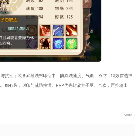
中与抗性；装备武器洗封印命中，防具洗速度、气血、双防；特效首选神
、痴心裂，封印与减防拉满。PVP优先封敌方圣巫、合欢，再控输出；
More