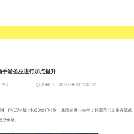
仙手游圣巫进行加点提升
：
佳音
发布时间：
2026-06-02 17:00:07
压制；PVE选4敏1体或3敏1体1耐，兼顾速度与生存；轮回天书走生存流或
稳控全场。