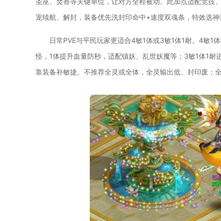
圣巫、焚香等关键单位，让对方全程被动。此加点适配竞技、
宠续航、解封，装备优先洗封印命中+速度双魂条，特效选神
日常PVE与平民玩家更适合4敏1体或3敏1体1耐。4
怪，1体提升血量防秒，适配镇妖、乱世妖魔等；3敏1体1
靠装备补敏捷。不推荐全灵或全体，全灵输出低、封印废；