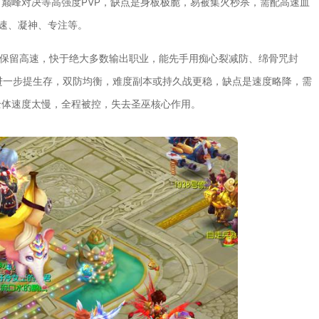
巅峰对决等高强度PVP，缺点是身板极脆，易被集火秒杀，需配高速血
速、凝神、专注等。
敏1体保留高速，快于绝大多数输出职业，能先手用痴心裂减防、绵骨咒封
耐进一步提生存，双防均衡，难度副本或持久战更稳，缺点是速度略降，需
全体速度太慢，全程被控，失去圣巫核心作用。