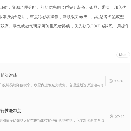
上限”，资源合理分配。前期优先用金币提升装备、饰品、通灵，加入优
个版本强势S忍后，重点练忍者操作，兼顾战力养成；后期忍者图鉴成型、
高。零氪或微氪玩家可侧重忍者路线，优先获取T0/T1级A忍，用操作
More
何解决途径
07-30
升级贸易站降低税率、联盟内运输减免税费、合理规划资源运输与移民、利用道具与机制
进行技能加点
07-12
刷图清怪优先满火焰范围输出技能搭配机动被动，竞技对抗侧重单点爆发与闪避反击技能