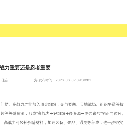
战力重要还是忍者重要
：
佳音
发布时间：
2026-06-02 09:00:01
础门槛。高战力才能加入顶尖组织，参与要塞、天地战场、组织争霸等核
片等关键资源，形成“高战力→好组织→多资源→更强账号”的正向循环。
率，高战力可轻松扫荡材料，加速装备、饰品、通灵等养成，进一步夯实