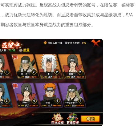
后可实现跨战力碾压。反观高战力但忍者弱势的账号，在段位赛、锦标赛
，战力优势无法转化为胜势。而且忍者自带收集加成与星级加成，S/A
后期忍者数量与质量本身就是战力的重要组成部分。