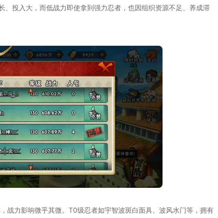
长、投入大，而低战力即使拿到强力忍者，也因组织资源不足、养成滞
键，战力影响微乎其微。T0级忍者如宇智波斑白面具、波风水门等，拥有