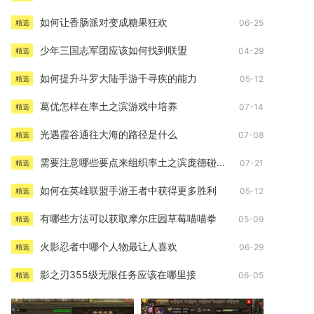
如何让香肠派对变成糖果狂欢
06-25
精选
少年三国志军团应该如何找到联盟
04-29
精选
如何提升斗罗大陆手游千寻疾的能力
05-12
精选
葛优怎样在率土之滨游戏中培养
07-14
精选
光遇霞谷通往大海的路径是什么
07-08
精选
需要注意哪些要点来组织率土之滨庞德碰瓷队
07-21
精选
如何在英雄联盟手游王者中获得更多胜利
05-12
精选
有哪些方法可以获取摩尔庄园草莓喵喵拳
05-09
精选
火影忍者中哪个人物最让人喜欢
06-29
精选
影之刃355级无限任务应该在哪里接
06-05
精选