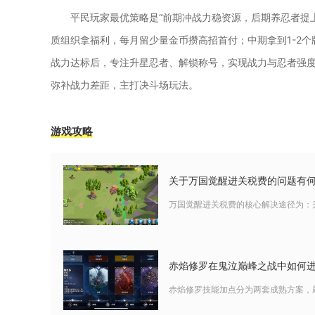
平民玩家最优策略是“前期冲战力稳资源，后期养忍者提
质组织拿福利，每月留少量金币攒高招首付；中期拿到1-2
战力达标后，专注升星忍者、解锁称号，实现战力与忍者强度双
弥补战力差距，主打决斗场玩法。
游戏攻略
关于万国觉醒进关税费的问题有
万国觉醒进关税费的核心解决途径为：
赤焰修罗在鬼泣巅峰之战中如何
赤焰修罗技能加点分为两套成熟方案，