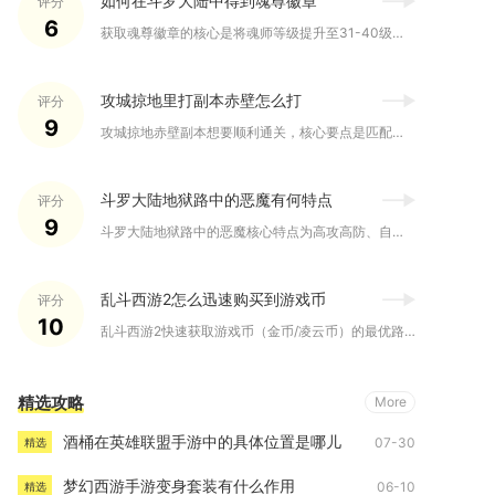
如何在斗罗大陆中得到魂尊徽章
评分
6
获取魂尊徽章的核心是将魂师等级提升至31-40级，并完成对应...
攻城掠地里打副本赤壁怎么打
评分
9
攻城掠地赤壁副本想要顺利通关，核心要点是匹配专属武将阵容、把...
斗罗大陆地狱路中的恶魔有何特点
评分
9
斗罗大陆地狱路中的恶魔核心特点为高攻高防、自带强力回复与反制...
乱斗西游2怎么迅速购买到游戏币
评分
10
乱斗西游2快速获取游戏币（金币/凌云币）的最优路径是：优先官...
精选攻略
More
酒桶在英雄联盟手游中的具体位置是哪儿
07-30
精选
梦幻西游手游变身套装有什么作用
06-10
精选