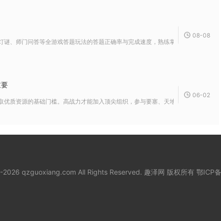
08-08
灯谜、师门问答等全游戏答题玩法的答题正确率与完成速度，熟练掌握检索、分类、多端
重要
06-02
取优质资源的基础门槛。高战力才能加入顶尖组织，参与要塞、天地战场、组织争霸等核
8-2026 qzguoxiang.com All Rights Reserved. 趣泽网 版权所有
鄂ICP备