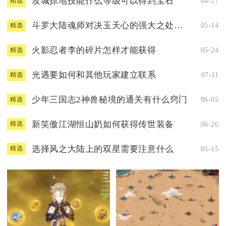
攻城掠地技能什么等级可以得到宝石
04-27
精选
斗罗大陆魂师对决玉天心的强大之处在哪里
05-14
精选
火影忍者李的碎片怎样才能获得
05-24
精选
光遇要如何和其他玩家建立联系
07-11
精选
少年三国志2神兽秘境的通关有什么窍门
06-05
精选
新笑傲江湖恒山奶如何获得传世装备
06-26
精选
选择风之大陆上的双星需要注意什么
05-15
精选