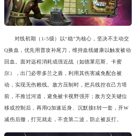
对线初期（1-5级）以“稳”为核心，坚决不主动交
Q换血，优先用普攻补尾刀，维持血线健康以触发被动
回血。面对远程消耗或强近战（如德莱厄斯、卡蜜
尔），出门必带多兰之盾，利用其伤害减免配合被
动，实现无伤赖线。敌方压制时，把兵线控在己方塔
前，不推过河道，避免被卡视野强开；敌方交关键位
移或控制后，再用Q加速近身、沉默接E转一套，开W
减伤后撤，打完就走，不贪第二波，防止被反打。