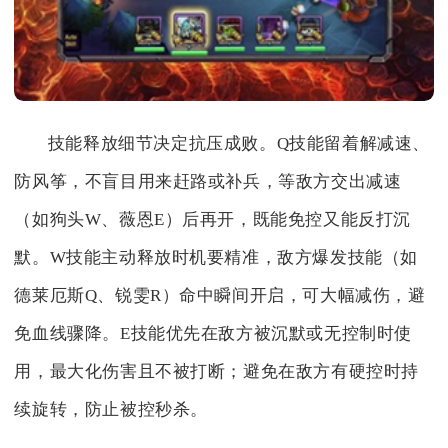
技能释放细节决定抗压成败。Q技能留着解减速、
防风筝，不盲目用来赶路或补兵，等敌方交出减速
（如狗头W、薇恩E）后再开，既能免控又能反打沉
默。W技能主动释放时机要精准，敌方爆发技能（如
德莱厄斯Q、锐雯R）命中瞬间开启，可大幅减伤，避
免血线骤降。E技能优先在敌方被沉默或无控制时使
用，最大化伤害且不被打断；避免在敌方有硬控时持
续旋转，防止被控秒杀。