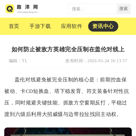
搜索
首页
手游下载
应用软件
资讯中心
如何防止被敌方英雄完全压制在盖伦对线上
编辑：
TL
发布时间：
2026-05-24 16:13:57
盖伦对线避免被完全压制的核心是：前期控血保
被动、卡CD短换血、塔下稳发育、符文装备针对性抗
压，同时规避关键技能、抓敌方空窗期反打，平稳过
渡到六级后利用大招威慑与边带拉扯找回主动权。