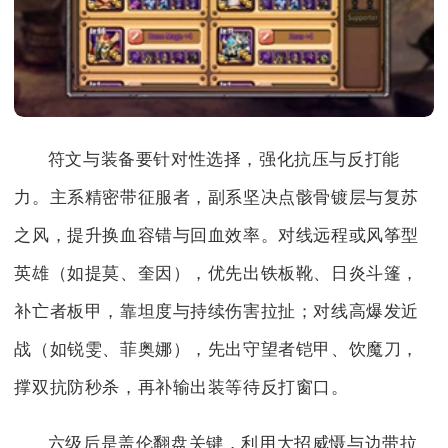
符文与装备要针对性选择，强化抗压与反打能
力。主系精密带征服者，副系坚决点骸骨镀层与复苏
之风，提升换血容错与回血效率。对线远程或风筝型
英雄（如提莫、奎因），优先出铁板靴、日炎斗篷，
补亡者板甲，靠坦度与持续伤害拉扯；对线高爆发近
战（如锐雯、菲奥娜），先出守望者铠甲、饮魔刀，
撑双抗防秒杀，再补输出装等待反打窗口。
六级后是盖伦翻盘关键，利用大招威慑与边带拉