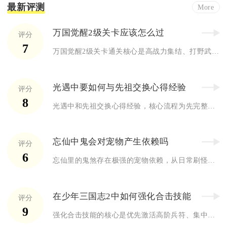
最新评测
More
万国觉醒2级关卡应该怎么过
评分
7
万国觉醒2级关卡通关核心是高战力集结、打野武将带队、兵种克制...
光遇中要如何与先祖交换心得经验
评分
8
光遇中和先祖交换心得经验，核心流程为先完整重温先祖回忆、完成...
忘仙中鬼会对宠物产生依赖吗
评分
6
忘仙里的鬼煞存在极强的宠物依赖，从日常刷怪、副本攻坚到跨服竞...
在少年三国志2中如何强化合击技能
评分
9
强化合击技能的核心是优先激活高阶兵符、集中资源升星强化、搭配...