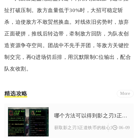
扯打破压制。敌方血量低于30%时，大招可稳定斩
杀，迫使敌方不敢贸然换血。对线依旧劣势时，放弃
正面硬拼，推线后转边带，牵制敌方回防，为队友创
造资源争夺空间。团战中不先手开团，等敌方关键控
制交完，再Q进场切后排，用沉默限制C位输出，配合
队友收割。
精选攻略
More
哪个方法可以得到影之刃3正道铁币
06-09
获取影之刃3正道铁币的核心方法是刷正道陨