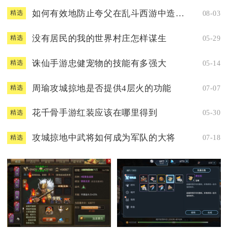
如何有效地防止夸父在乱斗西游中造成威胁
08-03
精选
没有居民的我的世界村庄怎样谋生
05-29
精选
诛仙手游忠健宠物的技能有多强大
05-14
精选
周瑜攻城掠地是否提供4层火的功能
07-07
精选
花千骨手游红装应该在哪里得到
05-30
精选
攻城掠地中武将如何成为军队的大将
07-18
精选