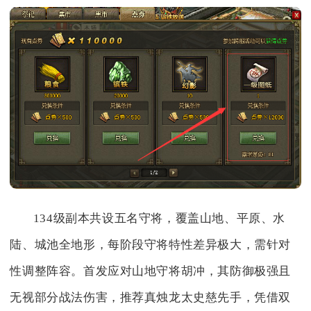
134级副本共设五名守将，覆盖山地、平原、水
陆、城池全地形，每阶段守将特性差异极大，需针对
性调整阵容。首发应对山地守将胡冲，其防御极强且
无视部分战法伤害，推荐真烛龙太史慈先手，凭借双