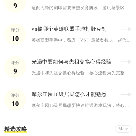
9
适配无锋的刻印需要按照发育阶段、游玩场景区分，开荒过渡选用巨...
vn被哪个英雄联盟手游打野克制
评分
10
英雄联盟手游中，薇恩（VN）最被奥拉夫、赵信、梦魇、卡兹克、...
光遇中要如何与先祖交换心得经验
评分
9
光遇中和先祖交换心得经验，核心流程为先完整重温先祖回忆、完成...
摩尔庄园16级居民怎么才能熟悉
评分
10
摩尔庄园16级居民想要快速吃透游戏玩法，核心路径是同步推进家...
精选攻略
More