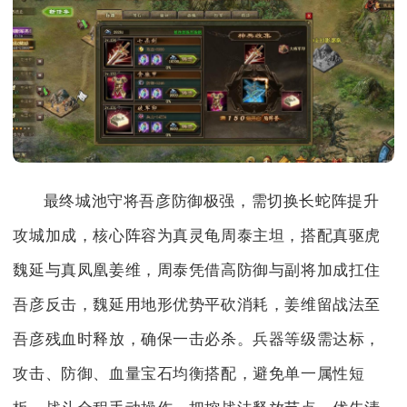
最终城池守将吾彦防御极强，需切换长蛇阵提升
攻城加成，核心阵容为真灵龟周泰主坦，搭配真驱虎
魏延与真凤凰姜维，周泰凭借高防御与副将加成扛住
吾彦反击，魏延用地形优势平砍消耗，姜维留战法至
吾彦残血时释放，确保一击必杀。兵器等级需达标，
攻击、防御、血量宝石均衡搭配，避免单一属性短