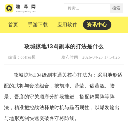
搜索
首页
手游下载
应用软件
资讯中心
攻城掠地134j副本的打法是什么
编辑：
coffee橙
发布时间：
2026-04-23 17:54:26
攻城掠地134级副本通关核心打法为：采用地形适
配的武将与套装组合，按胡冲、薛莹、诸葛靓、陆
景、吾彦的守关顺序分阶段推进，搭配鹤翼阵等阵
法，精准把控战法释放时机与晶石属性，以爆发输出
与地形克制快速突破各守将防线。