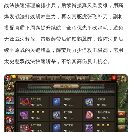
战法快速清理前排小兵，后续衔接真凤凰姜维，用高
爆发战法打残胡冲主力，再以真驱虎张飞补刀，副将
搭配真霸下周泰提升续航，全程优先平砍消耗，避免
无效战法释放。击败薛莹后解锁鹤翼阵，该阵法是后
续平原战的关键增益，薛莹兵力少但攻击极高，需用
太史慈双战法快速斩杀，不给其高伤反击机会。