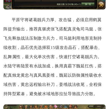
平原守将诸葛靓兵力厚、攻击猛，必须启用鹤翼
阵提升输出，推荐真驱虎张飞搭配真灵龟司马懿，张
飞先释放战法压制敌方兵力，司马懿利用地形克制持
续收割，晶石优先选择双15级攻击晶石，搭配暴击、
乱舞属性，最大化单次伤害，快速打空诸葛靓兵力。
水陆守将陆景有水战加成，换用真霸下魏延扛伤，搭
配真烛龙黄忠与真凤凰姜维，魏延以防御属性吸收水
域伤害，黄忠远程输出补刀，姜维战法收尾，全程保
持阵型紧凑，避免被水域地形拉扯导致战力分散。