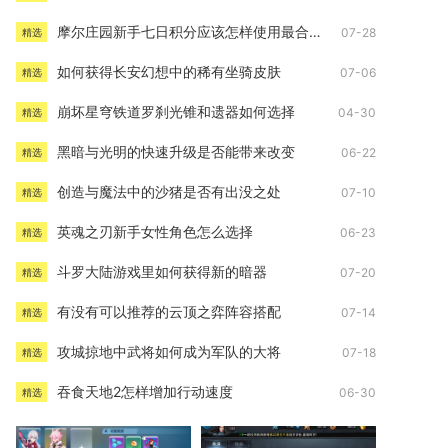
摩尔庄园新手七日积分应该怎样使用最合适
07-28
精选
如何获得长安幻想中的稀有坐骑皮肤
07-06
精选
崩坏星穹铁道罗刹光锥和遗器如何选择
04-30
精选
黑暗与光明的快速升级是否能带来改变
06-22
精选
创造与魔法中的沙猪是否有出没之处
07-10
精选
英魂之刃新手女性角色怎么选择
06-23
精选
斗罗大陆游戏里如何获得新的暗器
07-20
精选
有没有可以推荐的云顶之弈阵容搭配
07-14
精选
攻城掠地中武将如何成为军队的大将
07-18
精选
吞食天地2怎样增加行动速度
06-30
精选