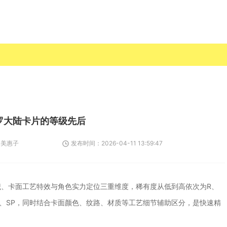
罗大陆卡片的等级先后
：
美惠子
发布时间：
2026-04-11 13:59:47
、卡面工艺特效与角色实力定位三重维度，稀有度从低到高依次为R、
R、PR、SP，同时结合卡面颜色、纹路、材质等工艺细节辅助区分，是快速精