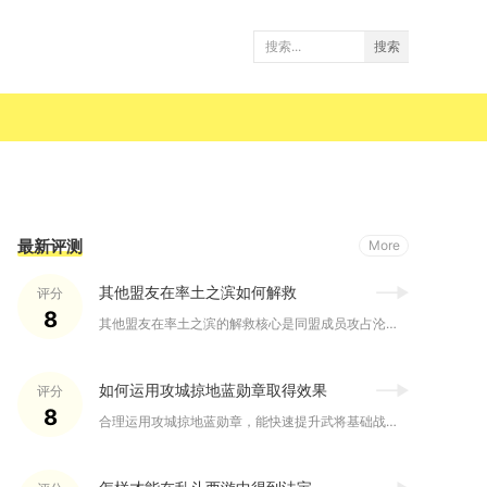
搜索
最新评测
More
其他盟友在率土之滨如何解救
评分
8
其他盟友在率土之滨的解救核心是同盟成员攻占沦陷盟友主城，配合...
如何运用攻城掠地蓝勋章取得效果
评分
8
合理运用攻城掠地蓝勋章，能快速提升武将基础战力，在国战、远征...