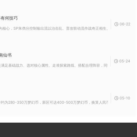
择有何技巧
06-22
核心，SP朱儁分控制输出流以治击乱、普攻联动流作战奇正相生、纯辅助军形减伤三套
南仙书
05-24
满足基础战力、选对核心属性、走准探索路线、搭配合理阵容，同时精准收集宝箱与触发
05-10
280-350万梦幻币，新区可达400-500万梦幻币，换算人民币约25-35元...