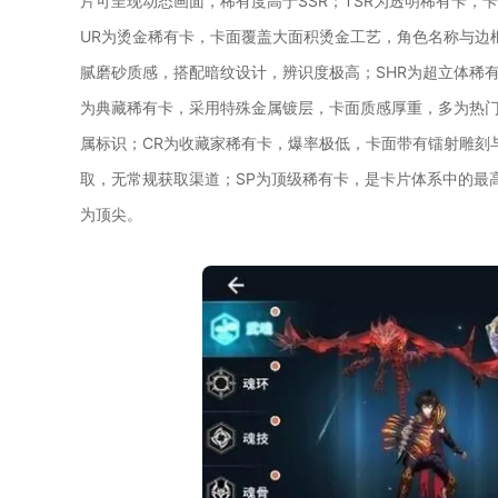
片可呈现动态画面，稀有度高于SSR；TSR为透明稀有卡
UR为烫金稀有卡，卡面覆盖大面积烫金工艺，角色名称与边
腻磨砂质感，搭配暗纹设计，辨识度极高；SHR为超立体稀有
为典藏稀有卡，采用特殊金属镀层，卡面质感厚重，多为热门
属标识；CR为收藏家稀有卡，爆率极低，卡面带有镭射雕刻
取，无常规获取渠道；SP为顶级稀有卡，是卡片体系中的最
为顶尖。