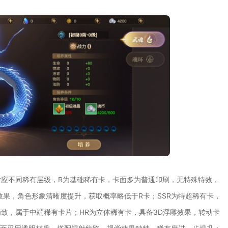
应不同稀有层级，R为基础稀有卡，卡面多为普通印刷，无特殊特效，
效果，角色形象清晰度提升，获取概率略低于R卡；SSR为特超稀有卡，
致，属于中端稀有卡片；HR为立体稀有卡，具备3D浮雕效果，转动卡