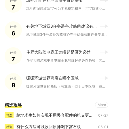
怎样才能在乱斗西游中得到法宝
评分
7
乱斗西游获取法宝分为零氪稳定积累、元宝快速兑换、副本活动直接...
有关地下城堡3任务装备攻略的建议有哪些
评分
6
地下城堡3任务装备攻略核心在于优先获取任务专属装备、按职业精...
斗罗大陆蓝电霸王龙崛起是否为必然
评分
7
斗罗大陆游戏中蓝电霸王龙的崛起是必然趋势，其核心优势、适配玩...
暖暖环游世界商店在哪个区域
评分
8
暖暖环游世界的商店（商业街）位于日本区域，通关主线关卡解锁日...
精选攻略
More
绝地求生如何实现不用丢弃配件的枪支更换
07-27
精选
有什么方法可以收回原神渊下宫石板
06-01
精选