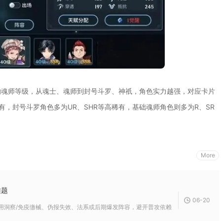
的魂师等级，从魂士、魂师到封号斗罗、神祇，角色实力越强，对应卡片
有，封号斗罗角色多为UR、SHR等高稀有，基础魂师角色则多为R、SR
More
难题
06-20
洞察/免疫缴械、伪报失效、法系或后期爆发阵容，避开普攻依赖，精准反制前两回合缴