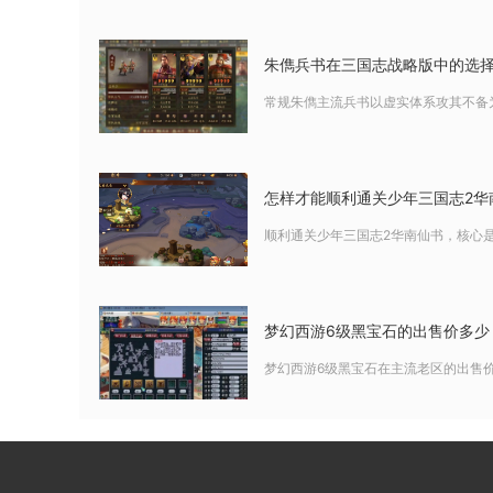
朱儁兵书在三国志战略版中的选
常规朱儁主流兵书以虚实体系攻其不备为
怎样才能顺利通关少年三国志2华
顺利通关少年三国志2华南仙书，核心是
梦幻西游6级黑宝石的出售价多少
梦幻西游6级黑宝石在主流老区的出售价约为