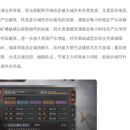
拉满仓库等级，双仓搭配即可储存足够主城升本所需资源，无需盲目堆高
础产出建筑，民居是分城性价比最高的设施，满级后每小时稳定产出高额
铜矿稀缺难以获取铜币的短板，四大资源建筑满级后每小时综合产出等同
守对应建筑，进一步放大资源产出增益。经济基础成型后依次升级城墙、
动向，城墙等级决定城池耐久，应对敌方斯巴达骚扰与主力攻城；最后按
上限，分流主城屯田、铺路队伍，节省主力武将体力消耗，前线分城可针
快速补兵作战。