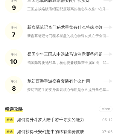
三国志战略版袁绍需要配什么英雄
评分
9
三国志战略版袁绍适配度最高的核心队友集中在朱儁、沮授、陈宫、...
新盗墓笔记奇门秘术星盘有什么特殊功效
评分
7
新盗墓笔记奇门秘术星盘的核心特殊功效在于全面强化奇门职业的秘...
蜀国少年三国志中选战马该注意哪些问题
评分
10
蜀国阵容挑选战马，核心要兼顾阵营专属加成、武将机制匹配、全队...
梦幻西游手游变身套装有什么作用
评分
8
梦幻西游手游变身套装核心作用是永久提升角色基础属性、战斗概率...
精选攻略
More
如何提升斗罗大陆手游千寻疾的能力
05-12
精选
如何获得长安幻想中的稀有坐骑皮肤
07-06
精选