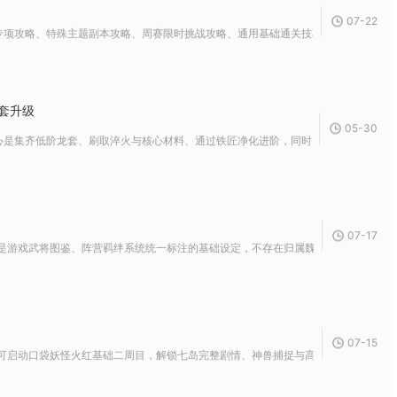
07-22
项攻略、特殊主题副本攻略、周赛限时挑战攻略、通用基础通关技巧四大类，四类攻略覆
套升级
05-30
是集齐低阶龙套、刷取淬火与核心材料、通过铁匠净化进阶，同时解锁套装效果与高阶词
07-17
是游戏武将图鉴、阵营羁绊系统统一标注的基础设定，不存在归属魏蜀吴任一中原势力的
07-15
可启动口袋妖怪火红基础二周目，解锁七岛完整剧情、神兽捕捉与高阶联盟挑战需要满足