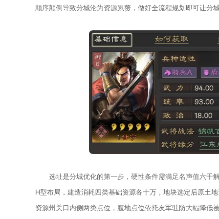
顺序颠倒导致分城沦为资源累赘，做好全流程规划即可让分
选址是分城优化的第一步，硬性条件需满足名声值六千
H型布局，建造消耗四类基础资源各十万，地块选定后原土
资源州关口内侧两类点位，腹地点位依托友军驻防大幅降低