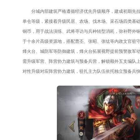
分城内部建筑严格遵循经济优先升级顺序，建成初期先
单仓等级，紧接着升级民居、农场、伐木场、采石场四类基
铜币，用于战法演练、武将寻访与兵种转型消耗，弥补野外
于十余片高级资源地，搭配曹丕、张昭、张纮等内政文官驻
烽火台、城防军等防御建筑，烽火台拓展视野提前预警敌军
需升级军营、阵营协力建筑与预备兵营，解锁额外五支编队
对性升级对应阵营协力建筑，驻扎主力队伍依托独立预备兵