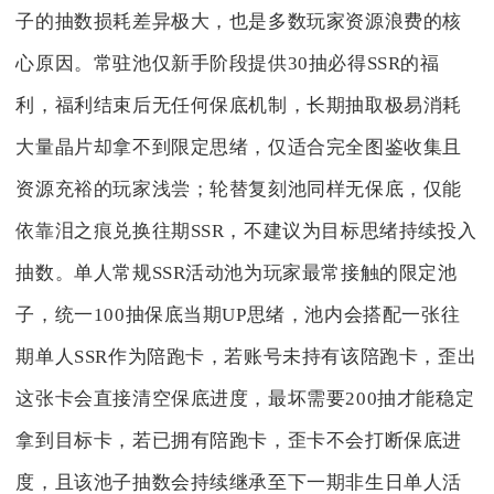
子的抽数损耗差异极大，也是多数玩家资源浪费的核
心原因。常驻池仅新手阶段提供30抽必得SSR的福
利，福利结束后无任何保底机制，长期抽取极易消耗
大量晶片却拿不到限定思绪，仅适合完全图鉴收集且
资源充裕的玩家浅尝；轮替复刻池同样无保底，仅能
依靠泪之痕兑换往期SSR，不建议为目标思绪持续投入
抽数。单人常规SSR活动池为玩家最常接触的限定池
子，统一100抽保底当期UP思绪，池内会搭配一张往
期单人SSR作为陪跑卡，若账号未持有该陪跑卡，歪出
这张卡会直接清空保底进度，最坏需要200抽才能稳定
拿到目标卡，若已拥有陪跑卡，歪卡不会打断保底进
度，且该池子抽数会持续继承至下一期非生日单人活