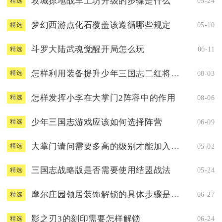
攻城掠地战车工坊升级的步骤是什么
05-24
精选
梦幻西游点化石覆盖该遵循哪些规定
05-10
精选
斗罗大陆武魂觉醒开局怎么玩
06-11
精选
怎样利用装备提升少年三国志二红将最强阵容
08-03
精选
怎样发挥小李在大掌门2阵容中的作用
08-06
精选
少年三国志游戏应该如何选择阵营
06-09
精选
大掌门请问需要多高的级别才能加入联盟
05-02
精选
三国志战略版是否需要使用结盟战法
05-24
精选
摩尔庄园领居装饰解锁的具体步骤是什么
06-27
精选
影之刃3的刻印需要怎样解锁
06-24
精选