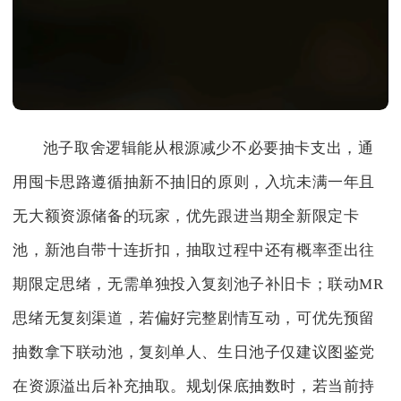
池子取舍逻辑能从根源减少不必要抽卡支出，通
用囤卡思路遵循抽新不抽旧的原则，入坑未满一年且
无大额资源储备的玩家，优先跟进当期全新限定卡
池，新池自带十连折扣，抽取过程中还有概率歪出往
期限定思绪，无需单独投入复刻池子补旧卡；联动MR
思绪无复刻渠道，若偏好完整剧情互动，可优先预留
抽数拿下联动池，复刻单人、生日池子仅建议图鉴党
在资源溢出后补充抽取。规划保底抽数时，若当前持