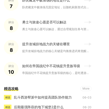
卧虎藏龙中极渔场的地址是什么
评分
7
卧虎藏龙中极渔场无固定地址，以随机刷新形式出现，常见于玉门关...
勇士与旅途心愿是否可以触达
评分
8
勇士与旅途心愿可以触达，通过合理规划任务与资源分配，普通玩家...
提升攻城掠地战力的关键在哪里
评分
8
提升攻城掠地战力的核心关键是均衡推进武将觉醒、装备套装、珍宝...
如何在帝国战纪中不花钱提升贵族等级
评分
10
帝国战纪中不花钱提升贵族等级的核心，是吃透游戏所有免费贵族积...
精选攻略
More
乱斗西游帮派中如何提高团队协作能力
06-03
精选
后期最强阵容的地下城堡2是什么
06-20
精选