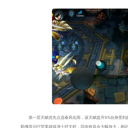
第一层天赋优先点选春风化雨，该天赋提升9%自身受到
勒佛等治疗型英雄或净土经文时，回血收益会大幅放大，相