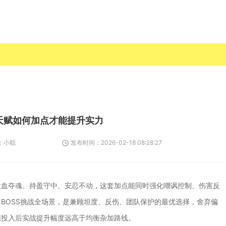
天赋如何加点才能提升实力
：
小聪
发布时间：
2026-02-18 08:28:27
殁血夺魂、持盈守中、安忍不动，这套加点能同时强化嘲讽控制、伤害反
BOSS挑战全场景，是兼顾坦度、反伤、团队保护的最优选择，舍弃偏
源投入后实战提升幅度远高于均衡杂加路线。