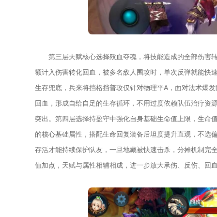
第三层天赋核心选择殁血夺魂，将技能造成的全部伤害转
额计入伤害转化回血，被多名敌人围攻时，单次反弹就能快
生存兜底，兵来将挡格挡普攻仅针对物理平A，面对法术爆发
回血，形成自给自足的生存循环，不用过度依赖队伍治疗资
突出。第四层选择持盈守中强化自身基础生命值上限，生命
的核心基础属性，搭配生命回复装备后坦度提升直观，不选
存活才能持续保护队友，一旦地藏被快速击杀，分摊机制完
值加点，天赋与属性相辅相成，进一步放大承伤、反伤、回