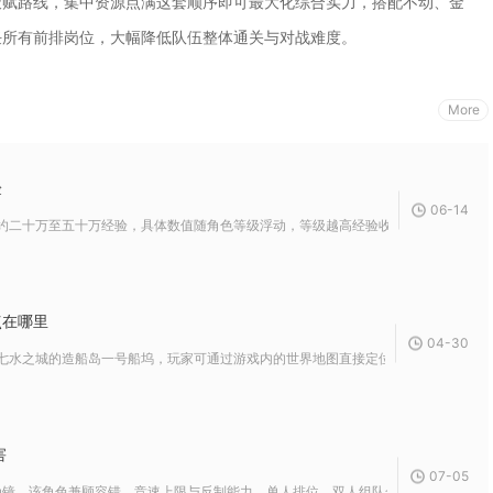
天赋路线，集中资源点满这套顺序即可最大化综合实力，搭配不动、金
任所有前排岗位，大幅降低队伍整体通关与对战难度。
More
验
06-14
约二十万至五十万经验，具体数值随角色等级浮动，等级越高经验收益越丰厚，是游戏内
点在哪里
04-30
七水之城的造船岛一号船坞，玩家可通过游戏内的世界地图直接定位该区域进入造船厂核
害
07-05
镜，该角色兼顾容错、竞速上限与反制能力，单人排位、双人组队全部场景适配，对比小