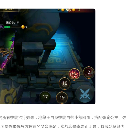
的所有技能治疗效果，地藏王自身技能自带小额回血，搭配铁扇公主、弥
比同层仅降低敌方攻速的梵音绕足，实战容错率差距明显，持续站场能力