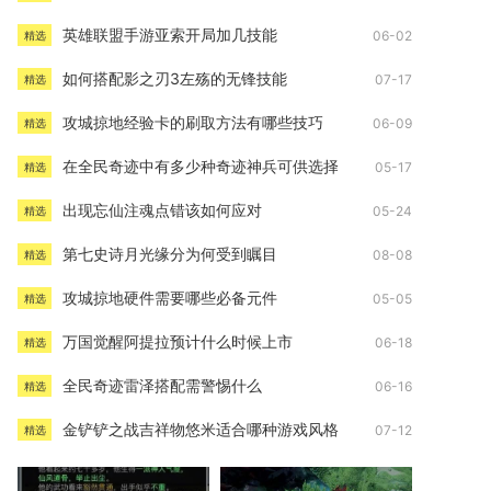
英雄联盟手游亚索开局加几技能
06-02
精选
如何搭配影之刃3左殇的无锋技能
07-17
精选
攻城掠地经验卡的刷取方法有哪些技巧
06-09
精选
在全民奇迹中有多少种奇迹神兵可供选择
05-17
精选
出现忘仙注魂点错该如何应对
05-24
精选
第七史诗月光缘分为何受到瞩目
08-08
精选
攻城掠地硬件需要哪些必备元件
05-05
精选
万国觉醒阿提拉预计什么时候上市
06-18
精选
全民奇迹雷泽搭配需警惕什么
06-16
精选
金铲铲之战吉祥物悠米适合哪种游戏风格
07-12
精选