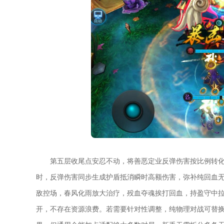
第五层收尾点安忍不动，将善恶定业反弹伤害按比例转
时，反弹伤害同步生成护盾抵消瞬时高额伤害，弥补纯回血
敌控场，春风化雨放大治疗，殁血夺魂挨打回血，持盈守中
开，不存在资源浪费。若需要针对性调整，纯物理对战可替