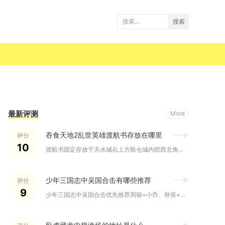
搜索
最新评测
More
吞食天地2乱世英雄渡航书存放在哪里
评分
10
渡航书固定存放于天水城右上方陈仓城内部西北角的民居小屋内，进...
少年三国志中吴国合击有哪些推荐
评分
9
少年三国志中吴国合击优先推荐周瑜+小乔、孙策+大乔、甘宁+韩...