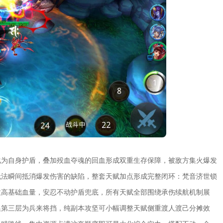
化为自身护盾，叠加殁血夺魂的回血形成双重生存保障，被敌方集火爆发
无法瞬间抵消爆发伤害的缺陷，整套天赋加点形成完整闭环：梵音济世锁
拉高基础血量，安忍不动护盾兜底，所有天赋全部围绕承伤续航机制展
换第三层为兵来将挡，纯副本攻坚可小幅调整天赋侧重渡人渡己分摊效