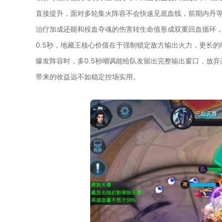
直接提升，面对多轮集火阵容不会快速见底血线，前期内丹
治疗加成还能和殁血夺魂的伤害转生命值形成双重回血循环
0.5秒，地藏王核心价值在于强制锁定敌方输出火力，更长
爆发阵容时，多0.5秒嘲讽能给队友留出完整输出窗口，放
带来的收益远不如稳定控场实用。