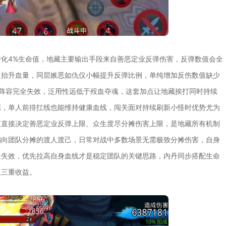
化4%生命值，地藏主要输出手段来自善恶定业反弹伤害，反弹数值会全
速抬升血量，同层嫉恶如仇仅小幅提升反弹比例，单纯增加反伤数值缺少
阵容完全失效，泛用性远低于殁血夺魂，这套加点让地藏挨打同时持续
源，单人前排扛线也能维持健康血线，闯关面对持续刷新小怪时优势尤为
值直接决定善恶定业反弹上限、众生度尽分摊伤害上限，是地藏所有机制
偏向团队分摊的渡人渡己，日常对战中多数场景无需极致分摊伤害，自身
全失效，优先拉高自身血线才是稳定团队的关键思路，内丹同步搭配生命
血三重收益。