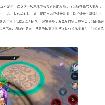
等级不足时，仅点这一项就能显著改善续航短板，后续解锁高层天赋后，
，进一步拉长作战时长。第二层固定选择梵音济世，延长梵音破嘲讽时长
的嘲讽时间可以稳定牵制刺客、爆发法师，避免后排输出被突袭，对战高速
弃岿然不动小额减伤天赋，是因为地藏依靠反弹与分摊伤害承伤，短暂减伤