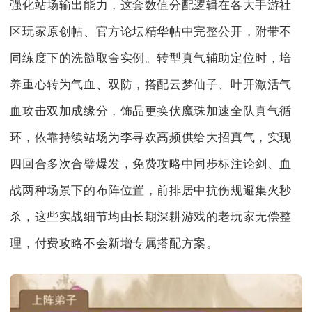
强化站场输出能力，这套数值分配逻辑在各大手游社
区玩家原创帖、官方论坛精华帖中完整公开，附带不
同练度下的洗髓取舍实例。转型真气辅助定位时，培
养重心转为气血、双防，搭配云梦仙子、叶开激活气
血攻击双加成缘分，饰品更换伏魔珠加速全队真气循
环，依靠持续站场为李寻欢高频供给大招真气，实现
四回合多次合璧爆发，免费攻略中同步标注论剑、血
战两种场景下的布阵位置，前排居中抗伤规避集火秒
杀，这些实战细节均由长期深耕游戏的老玩家无偿整
理，付费攻略不会新增专属搭配方案。