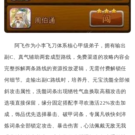
阿飞作为小李飞刀体系核心甲级弟子，拥有输出
副C、真气辅助两套成型路线，免费渠道的攻略内容会
完整拆解两条路线的资源投放逻辑，无需付费解锁任
何细节。走输出副C路线时，培养丹、元宝洗髓全部倾
斜攻击属性，洗髓词条出现牺牲气血换取高额攻击的
选项直接保留，缘分固定搭配李寻欢激活22%攻击加
成，饰品优先选择暴击、破甲词条，专属凡铁快剑淬
炼词条全部锁定攻击、暴击伤害，心法佩戴无敌无我