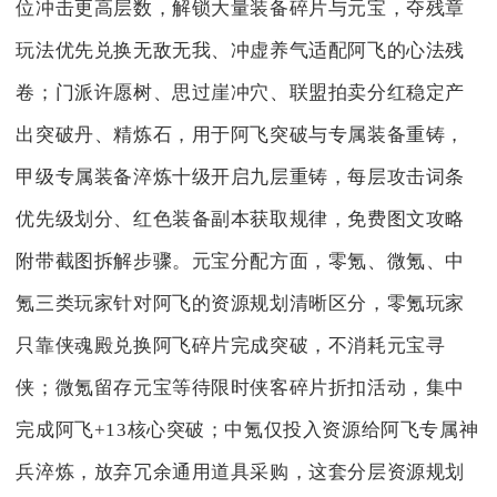
位冲击更高层数，解锁大量装备碎片与元宝，夺残章
玩法优先兑换无敌无我、冲虚养气适配阿飞的心法残
卷；门派许愿树、思过崖冲穴、联盟拍卖分红稳定产
出突破丹、精炼石，用于阿飞突破与专属装备重铸，
甲级专属装备淬炼十级开启九层重铸，每层攻击词条
优先级划分、红色装备副本获取规律，免费图文攻略
附带截图拆解步骤。元宝分配方面，零氪、微氪、中
氪三类玩家针对阿飞的资源规划清晰区分，零氪玩家
只靠侠魂殿兑换阿飞碎片完成突破，不消耗元宝寻
侠；微氪留存元宝等待限时侠客碎片折扣活动，集中
完成阿飞+13核心突破；中氪仅投入资源给阿飞专属神
兵淬炼，放弃冗余通用道具采购，这套分层资源规划