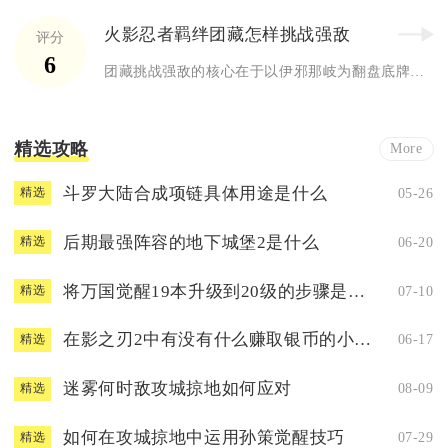
火影忍者羁绊团藏怎样挑战强敌
评分
6
团藏挑战强敌的核心在于以伊邪那岐为翻盘底牌，用远程消耗与拉扯...
精选攻略
More
斗罗大陆合成项链具体用途是什么
05-26
精选
后期最强阵容的地下城堡2是什么
06-20
精选
将万国觉醒19本升级到20级的步骤是什么
07-10
精选
在影之刃2中有没有什么赚取银币的小窍门
06-17
精选
迷雾何时敌攻城掠地如何应对
08-09
精选
如何在攻城掠地中运用孙策觉醒技巧
07-29
精选