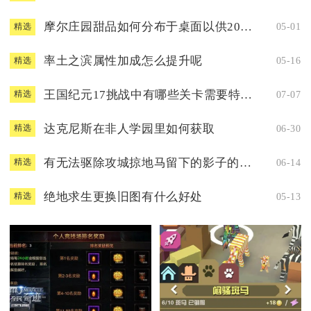
摩尔庄园甜品如何分布于桌面以供20人享用
05-01
精选
率土之滨属性加成怎么提升呢
05-16
精选
王国纪元17挑战中有哪些关卡需要特别注意
07-07
精选
达克尼斯在非人学园里如何获取
06-30
精选
有无法驱除攻城掠地马留下的影子的方法
06-14
精选
绝地求生更换旧图有什么好处
05-13
精选