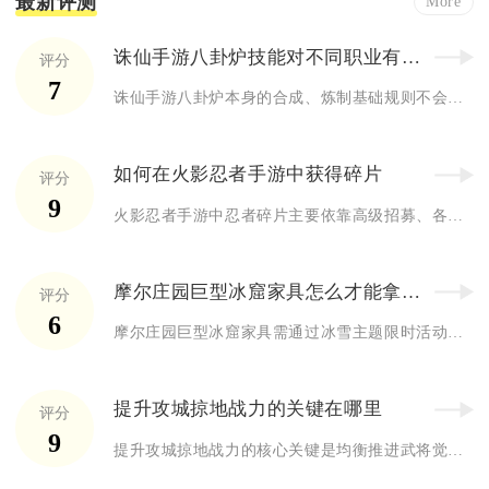
最新评测
More
诛仙手游八卦炉技能对不同职业有差异吗
评分
7
诛仙手游八卦炉本身的合成、炼制基础规则不会因职业产生硬性数值...
如何在火影忍者手游中获得碎片
评分
9
火影忍者手游中忍者碎片主要依靠高级招募、各类常驻商店、组织互...
摩尔庄园巨型冰窟家具怎么才能拿到呢
评分
6
摩尔庄园巨型冰窟家具需通过冰雪主题限时活动兑换与大力商人神秘...
提升攻城掠地战力的关键在哪里
评分
9
提升攻城掠地战力的核心关键是均衡推进武将觉醒、装备套装、珍宝...