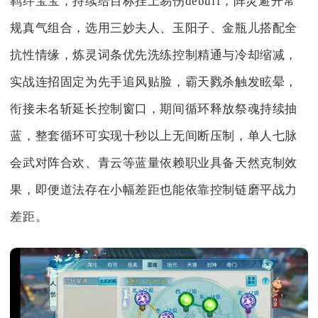
羁绊宝宝，持续给目标挂上易伤debuff，阵灵避开常
规真气组合，选用三妙夫人、玉阳子、金瓶儿搭配全
抗性情缘，炼灵词条优先洗练控制精通与冷却缩减，
实战连招固定为先手追风贴脸，霸天戮杀触发眩晕，
衔接未名斩延长控制窗口，期间循环释放祭魂持续抽
蓝，整套循环可实现十秒以上无间断压制，单人七脉
会武对阵合欢、青云等蓝量依赖职业具备天然克制效
果，即便道法存在小幅差距也能依靠控制链磨平战力
差距。