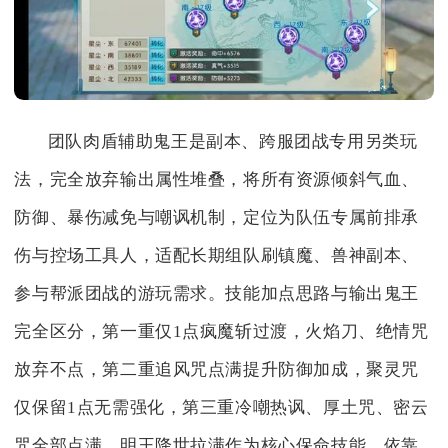
团队肉盾辅助鬼王是副本、跨服团战专用另类玩
法，完全放弃输出属性堆叠，将所有资源倾斜气血、
防御、暴伤减免与嘲讽机制，定位为队伍专属前排承
伤与控场工具人，适配长期组队刷镇魔、兽神副本、
参与帮派团战的游玩需求。技能加点思路与输出鬼王
完全区分，第一重仅1点疯魔斩过渡，火焰刀、绝情咒
放弃不点，第二重追风咒点满提升防御加成，聚灵咒
仅保留1点无需强化，第三重冷嘲热讽、厚土咒、密云
咒全部点满，明王降世拉满作为核心保命技能，依靠