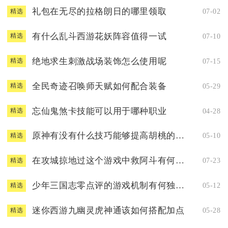
礼包在无尽的拉格朗日的哪里领取
07-02
精选
有什么乱斗西游花妖阵容值得一试
07-10
精选
绝地求生刺激战场装饰怎么使用呢
07-15
精选
全民奇迹召唤师天赋如何配合装备
05-29
精选
忘仙鬼煞卡技能可以用于哪种职业
04-28
精选
原神有没有什么技巧能够提高胡桃的充能效率
05-10
精选
在攻城掠地过这个游戏中救阿斗有何窍门
07-23
精选
少年三国志零点评的游戏机制有何独特之处
05-12
精选
迷你西游九幽灵虎神通该如何搭配加点
05-28
精选