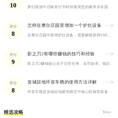
10
梦幻西游中召唤兽打书时掉落冥思的概率并非固定值，核心取决于召...
怎样在摩尔庄园里增加一个炉灶设备
评分
8
在摩尔庄园中新增炉灶设备，需要解锁厨师SMC职业并提升厨师等...
影之刃2有哪些赚钱的技巧和经验
评分
9
影之刃2赚钱核心在于日常任务、金币副本、钱庄兑换、装备分解与...
攻城掠地环首车橹的使用方法详解
评分
8
环首车橹是攻城掠地紫色御宝中核心防御型装备，核心价值是为战车...
精选攻略
More