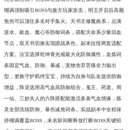
嘲讽强制吸引BOSS与敌方玩家攻击，明王开启后高额
免伤可以顶住多名对手集火。天书主修魔曲系，点满
逆水、歃血、魔心等防御词条，搭配天命系少量回血
节点，双天书切换实现团战承伤、副本拉怪两套适配
方案。法宝选择乾坤青光戒最大化防御属性，血炼词
条固定气血、防御、暴减，宠物舍弃苦痛全力输出
型，更换守护羁绊宝宝，持续为自身与队友提供防御
增益，阵灵选用高气血高防御组合，鬼王、药老、周
一仙、三妙夫人的六阵搭配能激活多条气血情缘，炼
灵全部洗练防御、暴伤减免词条。实战副本中全程保
持嘲讽覆盖BOSS，未名斩间断释放打断BOSS关键招