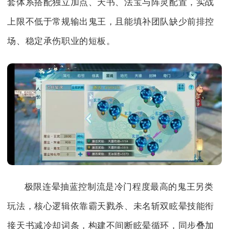
套体系搭配独立加点、天书、法宝与阵灵配置，实战
上限不低于常规输出鬼王，且能填补团队缺少前排控
场、稳定承伤职业的短板。
极限连晕抽蓝控制流是冷门程度最高的鬼王另类
玩法，核心逻辑依靠霸天戮杀、未名斩双眩晕技能衔
接天书减冷却词条，构建不间断眩晕循环，同步叠加