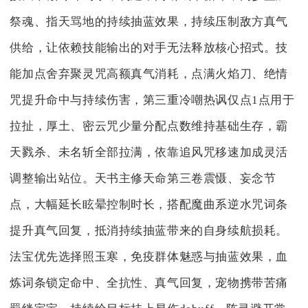
祭魂、指天骂地的持续抽蓝效果，持续压制敌方真气
供给，让依赖技能输出的对手无法释放核心招式。技
能加点舍弃聚灵咒高额真气消耗，点满火焰刀、绝情
咒提升命中与持续伤害，第三重冷嘲热讽仅点1点用于
拉扯，厚土、密云咒少量分配点数维持基础生存，霸
天戮杀、未名斩全部拉满，依靠追风咒移速加成灵活
调整输出站位。天书主修天命第三卷震慑、妄念节
点，大幅延长眩晕控制时长，搭配魔曲系逆水咒词条
提升真气回复，抵消持续抽蓝带来的自身续航损耗。
法宝优先选择照玉寒，免疫群体魅惑与抽蓝效果，血
炼词条锁定命中、全抗性、真气回复，宠物携带苦痛