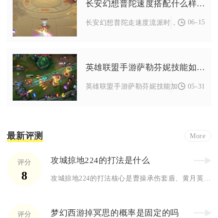
长安幻想普陀速度搭配什么样的灵师效果好
06-15
长安幻想普陀走速度流派时，核心适配灵师
英雄联盟手游萨勒芬妮技能如何加点
05-31
英雄联盟手游萨勒芬妮技能加点需分位置：中
最新评测
More
攻城掠地224的打法是什么
评分
8
攻城掠地224的打法核心是曹操承伤套盾、黄月英二车主力溅射破...
梦幻西游掉冥思的概率是固定的吗
评分