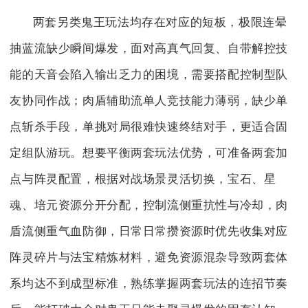
两套另类鬼王玩法均存在对应的短板，极限连晕
抽蓝流缺少瞬间爆发，面对高真气回复、自带解控技
能的天音会陷入输出乏力的困境，需要搭配控制型队
友协同作战；肉盾辅助流单人竞技能力薄弱，缺少单
点斩杀手段，单挑对局很难快速终结对手，更适合固
定组队游玩。想要平衡两套玩法优势，可准备两套加
点与阵灵配置，根据对战场景灵活切换，宝石、星
魂、培元资源分开分配，控制流侧重抗性与冷却，肉
盾流侧重气血防御，日常日常攒资源时优先收集对应
阵灵碎片与法宝精炼材料，避免资源混杂导致两套体
系均达不到成型标准，熟练掌握两套玩法的连招节奏