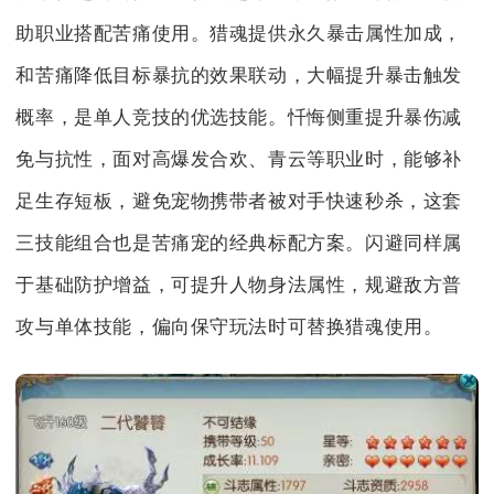
助职业搭配苦痛使用。猎魂提供永久暴击属性加成，
和苦痛降低目标暴抗的效果联动，大幅提升暴击触发
概率，是单人竞技的优选技能。忏悔侧重提升暴伤减
免与抗性，面对高爆发合欢、青云等职业时，能够补
足生存短板，避免宠物携带者被对手快速秒杀，这套
三技能组合也是苦痛宠的经典标配方案。闪避同样属
于基础防护增益，可提升人物身法属性，规避敌方普
攻与单体技能，偏向保守玩法时可替换猎魂使用。