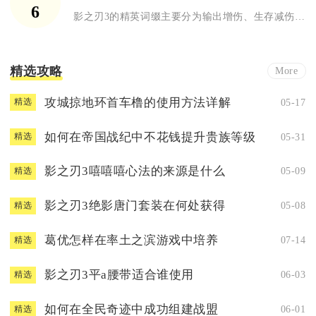
6
影之刃3的精英词缀主要分为输出增伤、生存减伤两大核心类别，附...
精选攻略
More
攻城掠地环首车橹的使用方法详解
05-17
精选
如何在帝国战纪中不花钱提升贵族等级
05-31
精选
影之刃3嘻嘻嘻心法的来源是什么
05-09
精选
影之刃3绝影唐门套装在何处获得
05-08
精选
葛优怎样在率土之滨游戏中培养
07-14
精选
影之刃3平a腰带适合谁使用
06-03
精选
如何在全民奇迹中成功组建战盟
06-01
精选