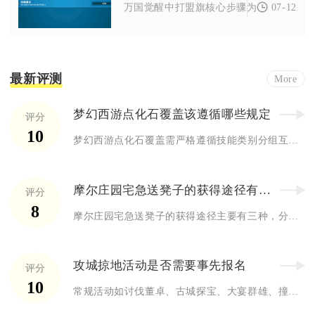
07-12
万国觉醒中打盟旗核心步骤为侦察评估、发
最新评测
More
梦幻西游点化石覆盖该遵循哪些规定
评分
10
梦幻西游点化石覆盖需严格遵循技能类别分组互斥、高低级技能不互...
摩尔庄园宅急送凳子的获得途径有哪些
评分
8
摩尔庄园宅急送凳子的获得途径主要有三种，分别是宅急送积分商店...
攻城掠地活动是否需要事先报名
评分
10
常规活动如讨伐董卓、古城探宝、大宴群雄、撞钟祈福等，活动开启...