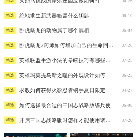
火烈鸟挑战的摩尔庄园应该如何打
04-26
精选
绝地求生新武器箱需什么钥匙
06-10
精选
卧虎藏龙的动物属于哪个属相
06-04
精选
卧虎藏龙2药师如何增加自己的生命回复速度
07-26
精选
英雄联盟手游小法的晕眩技巧有哪些值得掌握
07-25
精选
英雄玛莫提乌斯之噬的外观设计如何
06-23
精选
求教如何获得火影忍者钢手夏日限定
04-27
精选
如何选择最合适的三国志战略版练兵使
06-08
精选
开启三国志战略版时怎样才能使用诸葛亮
07-26
精选