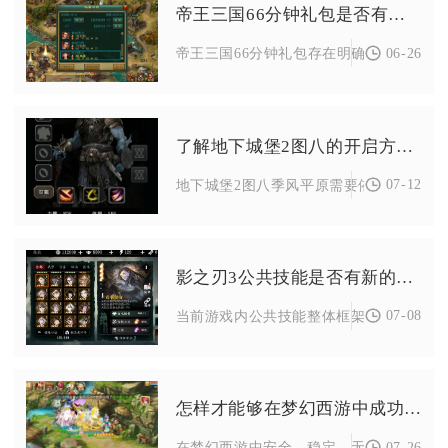
帝王三国66分钟礼包是否有特别的限制
06-26
帝王三国66分钟礼包存在明确的特别限制，
了解地下城堡2图八的开启方法吗
07-12
地下城堡2图八季风平原需要依次完成图五、
影之刃3公共技能是否有新的变化
07-08
当前游戏内公共技能整体框架未出现新增招
怎样才能够在梦幻西游中成功地出售金币
07-26
在梦幻西游中安全、稳定、无封号风险出售