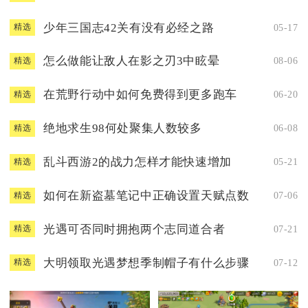
少年三国志42关有没有必经之路
05-17
精选
怎么做能让敌人在影之刃3中眩晕
08-06
精选
在荒野行动中如何免费得到更多跑车
06-20
精选
绝地求生98何处聚集人数较多
06-08
精选
乱斗西游2的战力怎样才能快速增加
05-21
精选
如何在新盗墓笔记中正确设置天赋点数
07-06
精选
光遇可否同时拥抱两个志同道合者
07-21
精选
大明领取光遇梦想季制帽子有什么步骤
07-12
精选