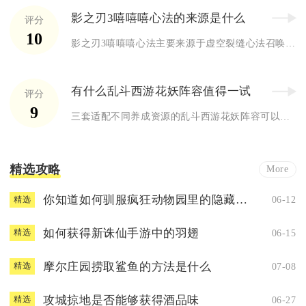
影之刃3嘻嘻嘻心法的来源是什么
评分
10
影之刃3嘻嘻嘻心法主要来源于虚空裂缝心法召唤、限时活动副本奖...
有什么乱斗西游花妖阵容值得一试
评分
9
三套适配不同养成资源的乱斗西游花妖阵容可以优先选择，分别是顶...
精选攻略
More
你知道如何驯服疯狂动物园里的隐藏动物吗
06-12
精选
如何获得新诛仙手游中的羽翅
06-15
精选
摩尔庄园捞取鲨鱼的方法是什么
07-08
精选
攻城掠地是否能够获得酒品味
06-27
精选