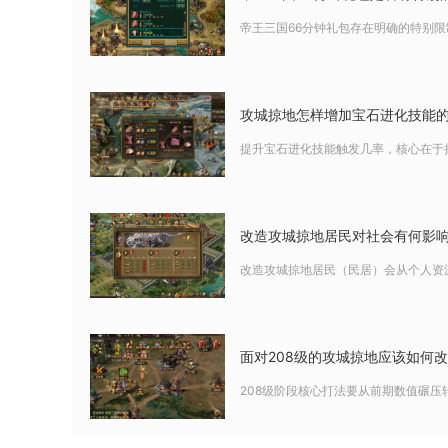
帝王三国66分钟礼包存在明确的特别限
攻城掠地怎样增加宝石进化技能
提升宝石进化技能触发几率，核心在于
改造攻城掠地居民对社会有何影
改造攻城掠地居民（民居）会从个人资
面对208级的攻城掠地应该如何
208级阶段核心打法要从前期数值碾压