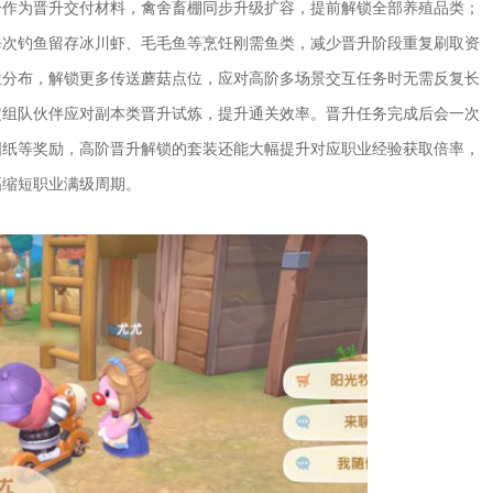
分作为晋升交付材料，禽舍畜棚同步升级扩容，提前解锁全部养殖品类；
每次钓鱼留存冰川虾、毛毛鱼等烹饪刚需鱼类，减少晋升阶段重复刷取资
位分布，解锁更多传送蘑菇点位，应对高阶多场景交互任务时无需反复长
定组队伙伴应对副本类晋升试炼，提升通关效率。晋升任务完成后会一次
图纸等奖励，高阶晋升解锁的套装还能大幅提升对应职业经验获取倍率，
幅缩短职业满级周期。