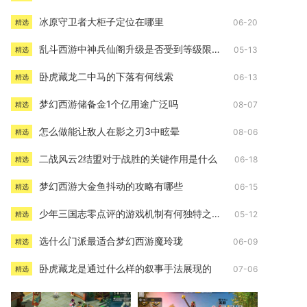
冰原守卫者大柜子定位在哪里
06-20
精选
乱斗西游中神兵仙阁升级是否受到等级限制
05-13
精选
卧虎藏龙二中马的下落有何线索
06-13
精选
梦幻西游储备金1个亿用途广泛吗
08-07
精选
怎么做能让敌人在影之刃3中眩晕
08-06
精选
二战风云2结盟对于战胜的关键作用是什么
06-18
精选
梦幻西游大金鱼抖动的攻略有哪些
06-15
精选
少年三国志零点评的游戏机制有何独特之处
05-12
精选
选什么门派最适合梦幻西游魔玲珑
06-09
精选
卧虎藏龙是通过什么样的叙事手法展现的
07-06
精选