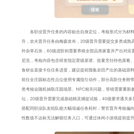
各职业晋升任务的内容贴合自身定位，考核形式分为材
升，农夫晋升任务由梅森发布，20级晋升需要提交多类成熟
外杂草石块，60级进阶则需要养殖全部品类家畜并产出对应
尼克，考核内容包含研发指定星级菜谱、批量烹饪特色菜肴
食材会直接卡住任务进度，建议提前囤集农田产出的基础原
前往全庄园标志性点位使用专属指引动作，部分高阶任务附
类考核会随机抽取庄园场景、NPC相关问题，答错需要重新
坛，20级晋升需要完成基础精灵捕捉试炼，40级要求通关
搭配同职业队友组队能大幅缩减任务耗时；警官晋升考核偏
性数值不达标无法解锁任务入口，可通过休闲小游戏提前提