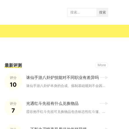
搜索
最新评测
More
诛仙手游八卦炉技能对不同职业有差异吗
评分
10
诛仙手游八卦炉本身的合成、炼制基础规则不会因职业产生硬性数值...
光遇红斗先祖有什么兑换物品
评分
7
霞谷抱手红斗先祖可兑换物品包含标志性红斗篷、尖顶红绒帽、四级...