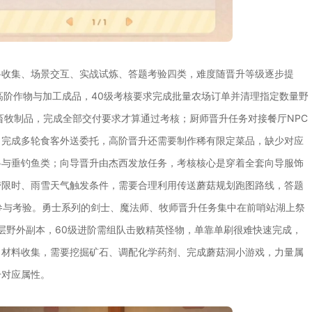
料收集、场景交互、实战试炼、答题考验四类，难度随晋升等级逐步提
高阶作物与加工成品，40级考核要求完成批量农场订单并清理指定数量野
畜牧制品，完成全部交付要求才算通过考核；厨师晋升任务对接餐厅NPC
、完成多轮食客外送委托，高阶晋升还需要制作稀有限定菜品，缺少对应
料与垂钓鱼类；向导晋升由杰西发放任务，考核核心是穿着全套向导服饰
带限时、雨雪天气触发条件，需要合理利用传送蘑菇规划跑图路线，答题
参与考验。勇士系列的剑士、魔法师、牧师晋升任务集中在前哨站湖上祭
多层野外副本，60级进阶需组队击败精英怪物，单靠单刷很难快速完成，
向材料收集，需要挖掘矿石、调配化学药剂、完成蘑菇洞小游戏，力量属
升对应属性。