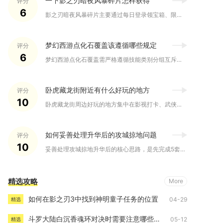
一下影之刃暗夜风暴碎片怎样获得
评分
6
影之刃暗夜风暴碎片主要通过每日登录领宝箱、限时活动、副本掉落...
梦幻西游点化石覆盖该遵循哪些规定
评分
6
梦幻西游点化石覆盖需严格遵循技能类别分组互斥、高低级技能不互...
卧虎藏龙街附近有什么好玩的地方
评分
10
卧虎藏龙街周边好玩的地方集中在影视打卡、武侠秘境、江湖任务与...
如何妥善处理升华后的攻城掠地问题
评分
10
妥善处理攻城掠地升华后的核心思路，是先完成5套极装开光、关闭...
精选攻略
More
如何在影之刃3中找到神明童子任务的位置
04-29
精选
斗罗大陆白沉香魂环对决时需要注意哪些方面
05-12
精选