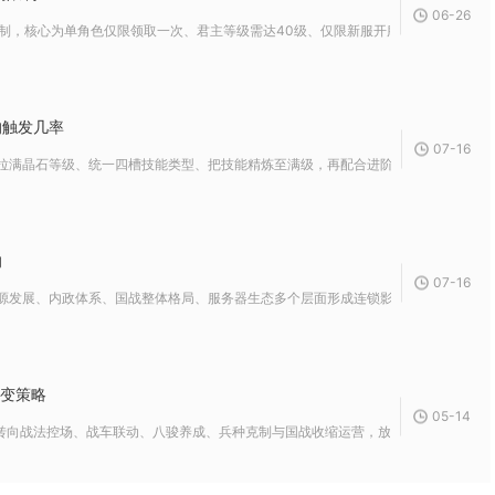
06-26
制，核心为单角色仅限领取一次、君主等级需达40级、仅限新服开服活动期间参与，且奖
的触发几率
07-16
拉满晶石等级、统一四槽技能类型、把技能精炼至满级，再配合进阶养成与场景搭配，就
响
07-16
源发展、内政体系、国战整体格局、服务器生态多个层面形成连锁影响，既是个人发展的
改变策略
05-14
转向战法控场、战车联动、八骏养成、兵种克制与国战收缩运营，放弃平铺直叙武将爆发