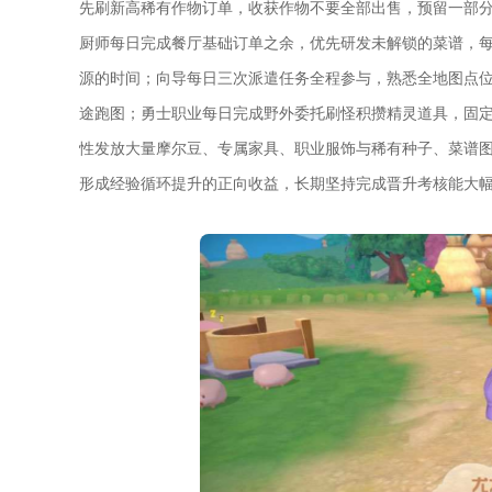
先刷新高稀有作物订单，收获作物不要全部出售，预留一部
厨师每日完成餐厅基础订单之余，优先研发未解锁的菜谱，
源的时间；向导每日三次派遣任务全程参与，熟悉全地图点
途跑图；勇士职业每日完成野外委托刷怪积攒精灵道具，固
性发放大量摩尔豆、专属家具、职业服饰与稀有种子、菜谱
形成经验循环提升的正向收益，长期坚持完成晋升考核能大