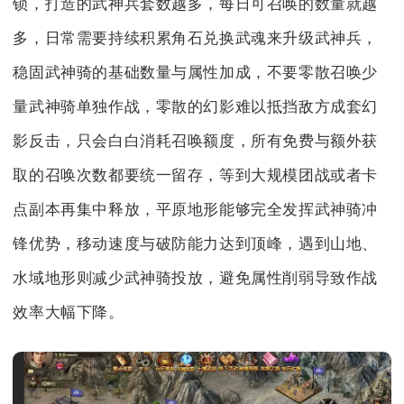
锁，打造的武神兵套数越多，每日可召唤的数量就越
多，日常需要持续积累角石兑换武魂来升级武神兵，
稳固武神骑的基础数量与属性加成，不要零散召唤少
量武神骑单独作战，零散的幻影难以抵挡敌方成套幻
影反击，只会白白消耗召唤额度，所有免费与额外获
取的召唤次数都要统一留存，等到大规模团战或者卡
点副本再集中释放，平原地形能够完全发挥武神骑冲
锋优势，移动速度与破防能力达到顶峰，遇到山地、
水域地形则减少武神骑投放，避免属性削弱导致作战
效率大幅下降。