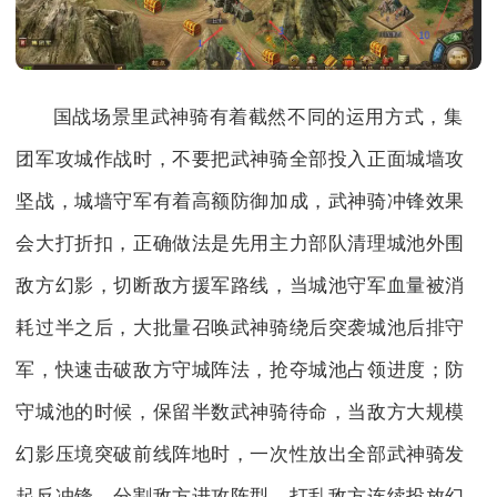
国战场景里武神骑有着截然不同的运用方式，集
团军攻城作战时，不要把武神骑全部投入正面城墙攻
坚战，城墙守军有着高额防御加成，武神骑冲锋效果
会大打折扣，正确做法是先用主力部队清理城池外围
敌方幻影，切断敌方援军路线，当城池守军血量被消
耗过半之后，大批量召唤武神骑绕后突袭城池后排守
军，快速击破敌方守城阵法，抢夺城池占领进度；防
守城池的时候，保留半数武神骑待命，当敌方大规模
幻影压境突破前线阵地时，一次性放出全部武神骑发
起反冲锋，分割敌方进攻阵型，打乱敌方连续投放幻