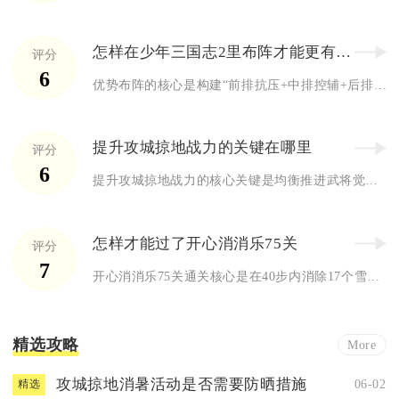
怎样在少年三国志2里布阵才能更有优势
评分
6
优势布阵的核心是构建“前排抗压+中排控辅+后排爆发”的站位体...
提升攻城掠地战力的关键在哪里
评分
6
提升攻城掠地战力的核心关键是均衡推进武将觉醒、装备套装、珍宝...
怎样才能过了开心消消乐75关
评分
7
开心消消乐75关通关核心是在40步内消除17个雪块，优先破除...
精选攻略
More
攻城掠地消暑活动是否需要防晒措施
06-02
精选