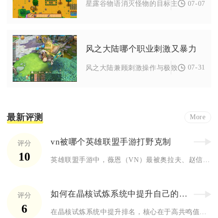
07-07
星露谷物语消灭怪物的目标主要分为冒险者
风之大陆哪个职业刺激又暴力
07-31
风之大陆兼顾刺激操作与极致暴力输出的职
最新评测
More
vn被哪个英雄联盟手游打野克制
评分
10
英雄联盟手游中，薇恩（VN）最被奥拉夫、赵信、梦魇、卡兹克、...
如何在晶核试炼系统中提升自己的排名
评分
6
在晶核试炼系统中提升排名，核心在于高共鸣值的阵容搭配、极限输...