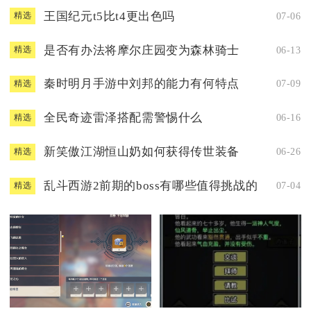
王国纪元t5比t4更出色吗
07-06
精选
是否有办法将摩尔庄园变为森林骑士
06-13
精选
秦时明月手游中刘邦的能力有何特点
07-09
精选
全民奇迹雷泽搭配需警惕什么
06-16
精选
新笑傲江湖恒山奶如何获得传世装备
06-26
精选
乱斗西游2前期的boss有哪些值得挑战的
07-04
精选