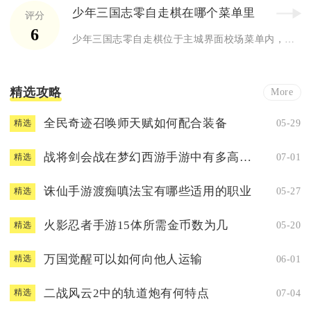
少年三国志零自走棋在哪个菜单里
评分
6
少年三国志零自走棋位于主城界面校场菜单内，解锁等级达到20级...
精选攻略
More
全民奇迹召唤师天赋如何配合装备
05-29
精选
战将剑会战在梦幻西游手游中有多高的水平
07-01
精选
诛仙手游渡痴嗔法宝有哪些适用的职业
05-27
精选
火影忍者手游15体所需金币数为几
05-20
精选
万国觉醒可以如何向他人运输
06-01
精选
二战风云2中的轨道炮有何特点
07-04
精选