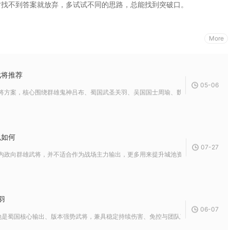
时找不到答案就放弃，多试试不同的思路，总能找到突破口。
More
武将推荐
05-06
将方案，核心围绕群雄鬼神吕布、蜀国武圣关羽、吴国国士周瑜、魏国魏武曹操四大暗金
色如何
07-27
内政向群雄武将，并不适合作为战场主力输出，更多用来提升城池资源产出，搭配核心武
羽
06-07
是蜀国核心输出、版本强势武将，兼具稳定持续伤害、免控与团队减伤，适配PVE与PVP