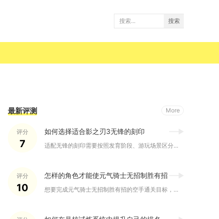
搜索
最新评测
More
如何选择适合影之刃3无锋的刻印
评分
7
适配无锋的刻印需要按照发育阶段、游玩场景区分，开荒过渡选用巨...
怎样的角色才能使元气骑士无招制胜有招
评分
10
想要完成元气骑士无招制胜有招的空手通关目标，优先选择气宗、工...