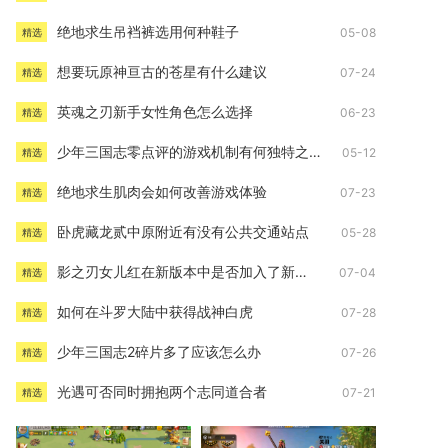
绝地求生吊裆裤选用何种鞋子
05-08
精选
想要玩原神亘古的苍星有什么建议
07-24
精选
英魂之刃新手女性角色怎么选择
06-23
精选
少年三国志零点评的游戏机制有何独特之处
05-12
精选
绝地求生肌肉会如何改善游戏体验
07-23
精选
卧虎藏龙贰中原附近有没有公共交通站点
05-28
精选
影之刃女儿红在新版本中是否加入了新装备
07-04
精选
如何在斗罗大陆中获得战神白虎
07-28
精选
少年三国志2碎片多了应该怎么办
07-26
精选
光遇可否同时拥抱两个志同道合者
07-21
精选