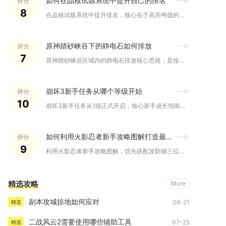
如何在晶核试炼系统中提升自己的排名
评分
8
在晶核试炼系统中提升排名，核心在于高共鸣值的阵容搭配、极限输...
原神踏砂峡谷下的静电石如何排放
评分
7
原神踏砂峡谷区域内的静电石排放核心思路，是按照从低电位到高电...
崩坏3新手任务从哪个等级开始
评分
10
崩坏3新手任务从1级正式开启，核心新手成长指南在10级解锁，...
如何利用火影忍者新手攻略图解打造最强阵容
评分
9
利用火影忍者新手攻略图解，优先搭配攻防辅三位一体、技能联动顺...
精选攻略
More
副本攻城掠地如何应对
06-21
精选
二战风云2需要使用哪些辅助工具
07-25
精选